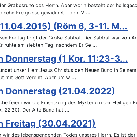
r Grabesruhe des Herrn. Aber worin besteht der heilsgesc
rdische Ereignisse gewidmet – dem V
...
1.04.2015) (Röm 6, 3-11. M...
en Freitag folgt der Große Sabbat. Der Sabbat war von An
 Er ruhte am siebten Tag, nachdem Er Se
...
Donnerstag (1 Kor. 11:23-3...
det unser Herr Jesus Christus den Neuen Bund in Seinem Bl
lut mit Gott vereint. Aber um w
...
n Donnerstag (21.04.2022)
e feiern wir die Einsetzung des Mysterium der Heiligen Euc
k. 22:20). Der Alte Bund hat
...
 Freitag (30.04.2021)
wir des lebenspendenden Todes unseres Herrn. Es ist der 