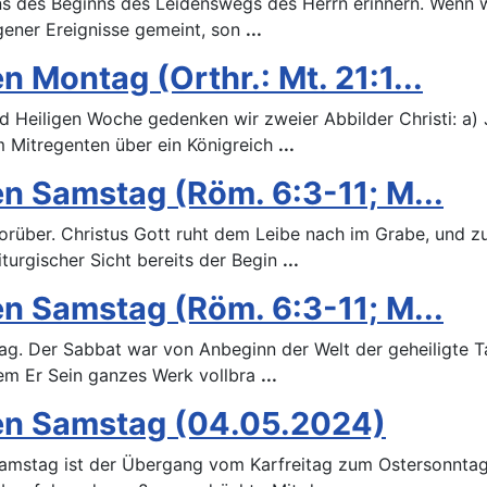
s des Beginns des Leidenswegs des Herrn erinnern. Wenn wi
ngener Ereignisse gemeint, son
...
 Montag (Orthr.: Mt. 21:1...
Heiligen Woche gedenken wir zweier Abbilder Christi: a) J
m Mitregenten über ein Königreich
...
n Samstag (Röm. 6:3-11; M...
vorüber. Christus Gott ruht dem Leibe nach im Grabe, und 
iturgischer Sicht bereits der Begin
...
n Samstag (Röm. 6:3-11; M...
ag. Der Sabbat war von Anbeginn der Welt der geheiligte T
dem Er Sein ganzes Werk vollbra
...
hen Samstag (04.05.2024)
amstag ist der Übergang vom Karfreitag zum Ostersonntag 