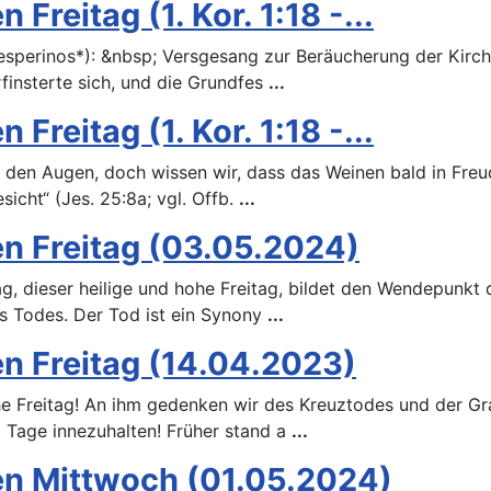
Freitag (1. Kor. 1:18 -...
esperinos*): &nbsp; Versgesang zur Beräucherung der Kirc
finsterte sich, und die Grundfes
...
Freitag (1. Kor. 1:18 -...
 den Augen, doch wissen wir, dass das Weinen bald in Freu
icht“ (Jes. 25:8a; vgl. Offb.
...
en Freitag (03.05.2024)
g, dieser heilige und hohe Freitag, bildet den Wendepunkt 
s Todes. Der Tod ist ein Synony
...
n Freitag (14.04.2023)
 Freitag! An ihm gedenken wir des Kreuztodes und der Gra
em Tage innezuhalten! Früher stand a
...
en Mittwoch (01.05.2024)