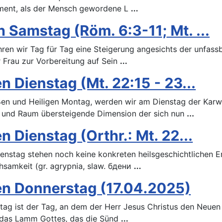
oment, als der Mensch gewordene L
...
Samstag (Röm. 6:3-11; Mt. ...
en wir Tag für Tag eine Steigerung angesichts der unfassb
 Frau zur Vorbereitung auf Sein
...
 Dienstag (Mt. 22:15 - 23...
en und Heiligen Montag, werden wir am Dienstag der Karw
t und Raum übersteigende Dimension der sich nun
...
 Dienstag (Orthr.: Mt. 22...
stag stehen noch keine konkreten heilsgeschichtlichen Ere
hsamkeit (gr. agrypnia, slaw. бдени
...
en Donnerstag (17.04.2025)
g ist der Tag, an dem der Herr Jesus Christus den Neuen Bu
a, „das Lamm Gottes, das die Sünd
...