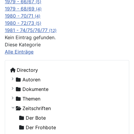
1979 - 66/67
(5)
1979 - 68/69
(4)
1980 - 70/71
(4)
1980 - 72/73
(5)
1981 - 74/75/76/77
(12)
Kein Eintrag gefunden.
Diese Kategorie
Alle Einträge
Directory
Autoren
Kostiuczuk, Jakub, Bischof von Białystok und Gd
Dokumente
Ohne Autor
Russische Orthodoxe Kirche
Themen
Adamenko, Natalya
Russische Orthodoxe Kirche im Ausland
Agiographie (Viten)
Zeitschriften
Adrian (Pashin), Hegumen
Anthropologie
Der Bote
Agapit (Belowidow), Schemaarchimandrit
Autokephale und autonome Kirchen
Der Frohbote