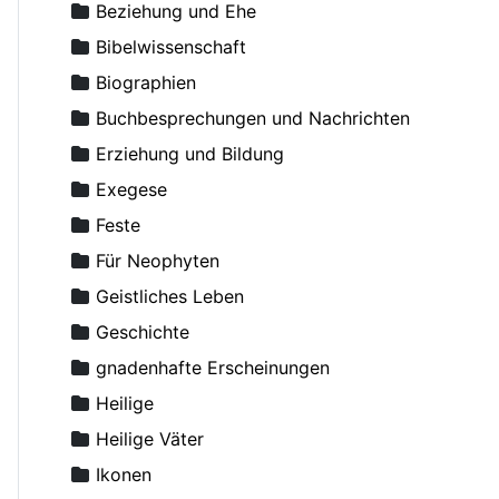
Agapit, Bischof von Stuttgart
Beziehung und Ehe
Aksjutschitz, Viktor
Bibelwissenschaft
Alexander Schmorell, Märtyrer, Heiliger
Biographien
Alexander, Erzbischof von Berlin und Deutschland
Buchbesprechungen und Nachrichten
Alexij II (Ridiger), Patriarch von Moskau
Erziehung und Bildung
Alexis (van der Mensbrugge), Erzbischof
Exegese
Alexis (von Meudon), Bischof
Feste
Altmann, Rüdiger
Für Neophyten
Amfilohije (Radovic), Metropolit
Geistliches Leben
Amvrosij (Pogodin), Archimandrit
Geschichte
Anastasius, Metropolit
gnadenhafte Erscheinungen
Andreas von Kreta, Heiliger
Heilige
Angelina, Nonne
Heilige Väter
Anghelescu, D.
Ikonen