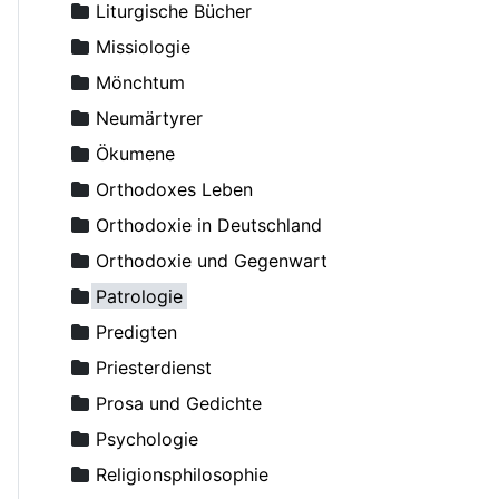
Avdejev, Dmitry
Liturgische Bücher
Averky, Erzbischof
Missiologie
Axyonov, Igor, Erzpriester
Mönchtum
Backhaus, Ambrosius, Erzpriester
Neumärtyrer
Bakker Michael, Diakon
Ökumene
Balakhnin, Andrey, Diakon
Orthodoxes Leben
Bashkirov, Vladimir, Erzpriester
Orthodoxie in Deutschland
Basilios (Grolimund), Archimandrit
Orthodoxie und Gegenwart
Basilius der Große, Erleuchter
Patrologie
Bazarov, I.I., Erzpriester
Predigten
Becker-Comes, Johannes
Priesterdienst
Beglov, Alexej
Prosa und Gedichte
Behr־Sigel, Elisabeth
Psychologie
Benedict (Ghius), Archimandrit
Religionsphilosophie