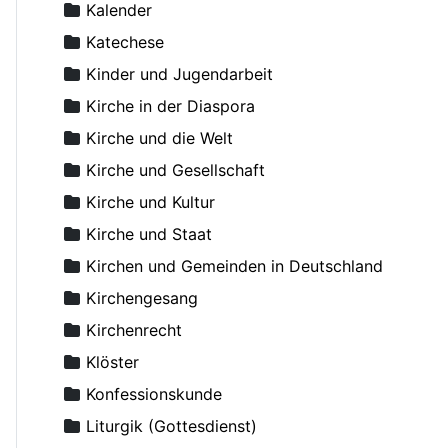
Anikin, Constantin, Priester
Kalender
Anthony (Antonij), Metropolit von Sourozh
Katechese
Anthony (Bloom), Metropolit
Kinder und Jugendarbeit
Antonij (Chrapovickij), Metropolit
Kirche in der Diaspora
Antonij, Metropolit
Kirche und die Welt
Antonius der Große
Kirche und Gesellschaft
Antonow, Konstantin, Dr.
Kirche und Kultur
Aranicki, Miloje S.
Kirche und Staat
Arseni (Shadanowskij), Bischof
Kirchen und Gemeinden in Deutschland
Arseniew, Nikolaus
Kirchengesang
Artemoff, Nikolai, Erzpriester
Kirchenrecht
Aslanoff, Catherine
Klöster
Asmussen, Hans, Dr.
Konfessionskunde
Augustinos, Bischof von Elaia
Liturgik (Gottesdienst)