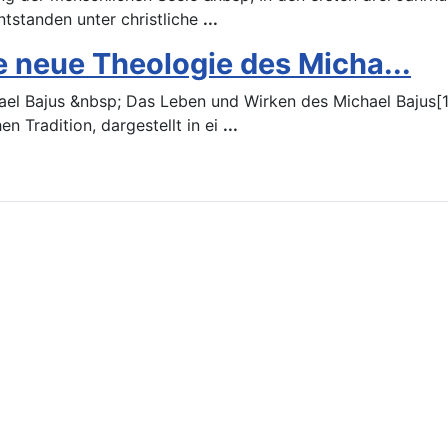
ntstanden unter christliche
...
e neue Theologie des Micha...
ael Bajus &nbsp; Das Leben und Wirken des Michael Bajus[
n Tradition, dargestellt in ei
...
ańsk