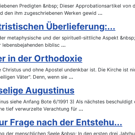
riebenen Predigten &nbsp; Dieser Approbationsartikel von
 und den ihm zugeschriebenen Werken gewid
...
ristischen Überlieferung:...
der metaphysische und der spirituell-sittliche Aspekt &nbsp
der lebensbejahenden biblisc
...
r in der Orthodoxie
e Christus und ohne Apostel undenkbar ist. Die Kirche ist ni
heiligen Väter". Denn, wenn sie
...
selige Augustinus
nus siehe Anfang Bote 6/1991 3) Als nächstes beschuldigt
ne tief verwurzelte Verachtung für
...
ur Frage nach der Entstehu...
ng der menschlichen Seele &nbsp; In den ersten drei Jahrhu