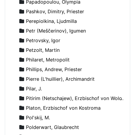
Papadopoulou, Olympia
Pashkov, Dimitry, Priester
Perepiolkina, Ljudmilla
Petr (Meščerinov), Igumen
Petrovsky, Igor
Petzolt, Martin
Philaret, Metropolit
Phillips, Andrew, Priester
Pierre (L'huillier), Archimandrit
Pilar, J.
Pitirim (Netschajew), Erzbischof von Wolokolamsk und Jurjew
Platon, Erzbischof von Kostroma
Pol'skij, M.
Polderwart, Glaubrecht