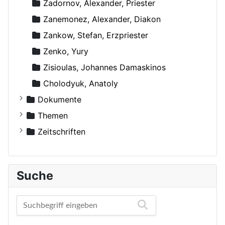
Zadornov, Alexander, Priester
Zanemonez, Alexander, Diakon
Zankow, Stefan, Erzpriester
Zenko, Yury
Zisioulas, Johannes Damaskinos
Сholodyuk, Anatoly
Dokumente
Russische Orthodoxe Kirche
Themen
Russische Orthodoxe Kirche im Ausland
Agiographie (Viten)
Zeitschriften
Anthropologie
Der Bote
Autokephale und autonome Kirchen
Der Frohbote
Suche
Beziehung und Ehe
DOM
Bibelwissenschaft
Orthodoxe Stimmen
Biographien
Orthodoxes Franken