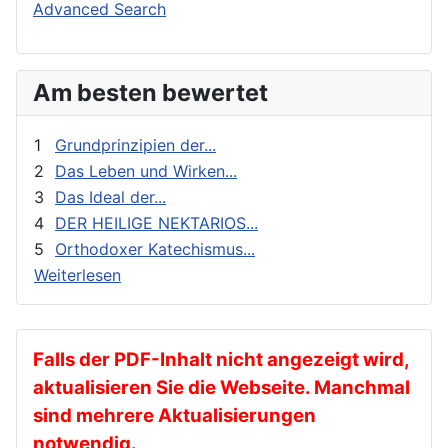
Buchbesprechungen und Nachrichten
Orthodoxie Heute
Advanced Search
Erziehung und Bildung
Orthodoxie in der Gegenwart
Exegese
Stimme der Orthodoxie
Am besten bewertet
Feste
Für Neophyten
1
Grundprinzipien der...
Geistliches Leben
2
Das Leben und Wirken...
3
Das Ideal der...
Geschichte
4
DER HEILIGE NEKTARIOS...
gnadenhafte Erscheinungen
5
Orthodoxer Katechismus...
Heilige
Weiterlesen
Heilige Väter
Ikonen
Kalender
Falls der PDF-Inhalt nicht angezeigt wird,
aktualisieren Sie die Webseite. Manchmal
Katechese
sind mehrere Aktualisierungen
Kinder und Jugendarbeit
notwendig.