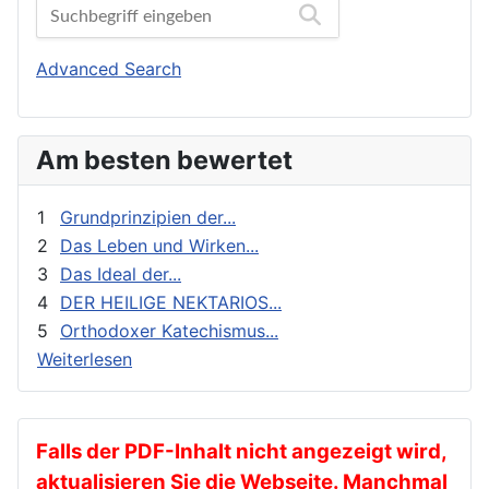
Biographien
Orthodoxes Franken
Buchbesprechungen und Nachrichten
Orthodoxie Heute
Advanced Search
Erziehung und Bildung
Orthodoxie in der Gegenwart
Exegese
Stimme der Orthodoxie
Am besten bewertet
Feste
Für Neophyten
1
Grundprinzipien der...
Geistliches Leben
2
Das Leben und Wirken...
3
Das Ideal der...
Geschichte
4
DER HEILIGE NEKTARIOS...
gnadenhafte Erscheinungen
5
Orthodoxer Katechismus...
Heilige
Weiterlesen
Heilige Väter
Ikonen
Kalender
Falls der PDF-Inhalt nicht angezeigt wird,
aktualisieren Sie die Webseite. Manchmal
Katechese