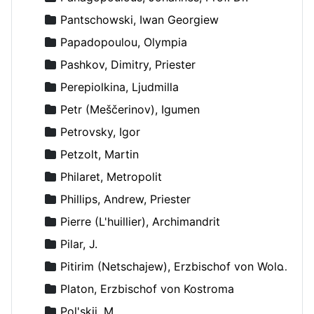
Pantschowski, Iwan Georgiew
Papadopoulou, Olympia
Pashkov, Dimitry, Priester
Perepiolkina, Ljudmilla
Petr (Meščerinov), Igumen
Petrovsky, Igor
Petzolt, Martin
Philaret, Metropolit
Phillips, Andrew, Priester
Pierre (L'huillier), Archimandrit
Pilar, J.
Pitirim (Netschajew), Erzbischof von Wolokolamsk und Jurjew
Platon, Erzbischof von Kostroma
Pol'skij, M.