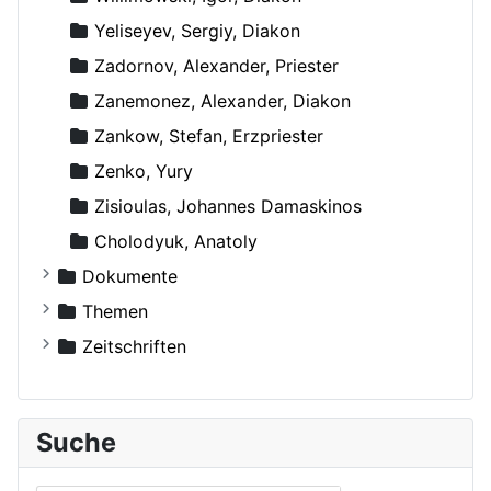
Yeliseyev, Sergiy, Diakon
Zadornov, Alexander, Priester
Zanemonez, Alexander, Diakon
Zankow, Stefan, Erzpriester
Zenko, Yury
Zisioulas, Johannes Damaskinos
Сholodyuk, Anatoly
Dokumente
Russische Orthodoxe Kirche
Themen
Russische Orthodoxe Kirche im Ausland
Agiographie (Viten)
Zeitschriften
Anthropologie
Der Bote
Autokephale und autonome Kirchen
Der Frohbote
Suche
Beziehung und Ehe
DOM
Bibelwissenschaft
Orthodoxe Stimmen