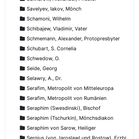
Savelyev, Iakov, Mönch
Schamoni, Wilhelm
Schibajew, Vladimir, Vater
Schmemann, Alexander, Protopresbyter
Schubart, S. Cornelia
Schwedow, O.
Seide, Georg
Selawry, A., Dr.
Serafim, Metropolit von Mitteleuropa
Serafim, Metropolit von Rumänien
Seraphim (Swesdinski), Bischof
Seraphim (Tschurkin), Mönchsdiakon
Seraphim von Sarow, Heiliger
Sergius (von Jaroslawl und Rostow), Erzbischof