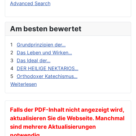
Buchbesprechungen und Nachrichten
Orthodoxie Heute
Advanced Search
Erziehung und Bildung
Orthodoxie in der Gegenwart
Exegese
Stimme der Orthodoxie
Am besten bewertet
Feste
Für Neophyten
1
Grundprinzipien der...
Geistliches Leben
2
Das Leben und Wirken...
3
Das Ideal der...
Geschichte
4
DER HEILIGE NEKTARIOS...
gnadenhafte Erscheinungen
5
Orthodoxer Katechismus...
Heilige
Weiterlesen
Heilige Väter
Ikonen
Kalender
Falls der PDF-Inhalt nicht angezeigt wird,
aktualisieren Sie die Webseite. Manchmal
Katechese
sind mehrere Aktualisierungen
Kinder und Jugendarbeit
notwendig.