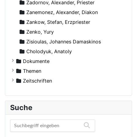
Zadornov, Alexander, Priester
Zanemonez, Alexander, Diakon
Zankow, Stefan, Erzpriester
Zenko, Yury
Zisioulas, Johannes Damaskinos
Сholodyuk, Anatoly
Dokumente
Russische Orthodoxe Kirche
Themen
Russische Orthodoxe Kirche im Ausland
Agiographie (Viten)
Zeitschriften
Anthropologie
Der Bote
Autokephale und autonome Kirchen
Der Frohbote
Suche
Beziehung und Ehe
DOM
Bibelwissenschaft
Orthodoxe Stimmen
Biographien
Orthodoxes Franken