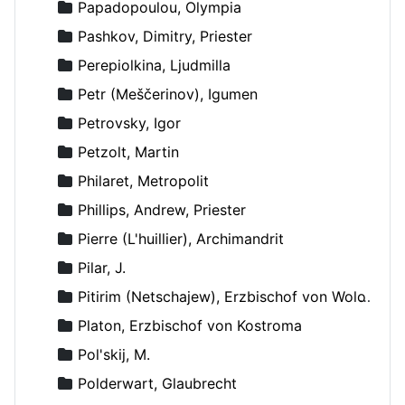
Papadopoulou, Olympia
Pashkov, Dimitry, Priester
Perepiolkina, Ljudmilla
Petr (Meščerinov), Igumen
Petrovsky, Igor
Petzolt, Martin
Philaret, Metropolit
Phillips, Andrew, Priester
Pierre (L'huillier), Archimandrit
Pilar, J.
Pitirim (Netschajew), Erzbischof von Wolokolamsk und Jurjew
Platon, Erzbischof von Kostroma
Pol'skij, M.
Polderwart, Glaubrecht