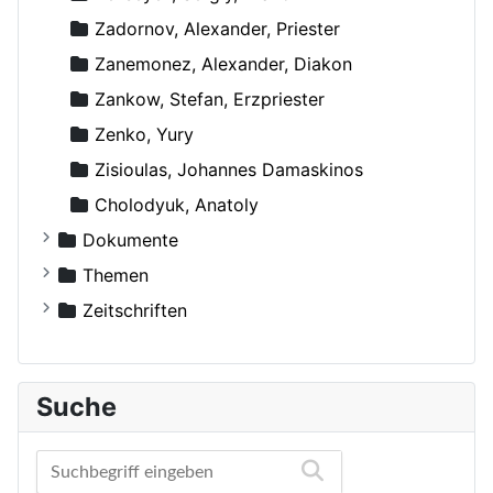
Zadornov, Alexander, Priester
Zanemonez, Alexander, Diakon
Zankow, Stefan, Erzpriester
Zenko, Yury
Zisioulas, Johannes Damaskinos
Сholodyuk, Anatoly
Dokumente
Russische Orthodoxe Kirche
Themen
Russische Orthodoxe Kirche im Ausland
Agiographie (Viten)
Zeitschriften
Anthropologie
Der Bote
Autokephale und autonome Kirchen
Der Frohbote
Suche
Beziehung und Ehe
DOM
Bibelwissenschaft
Orthodoxe Stimmen
Biographien
Orthodoxes Franken