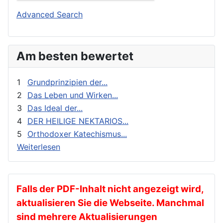
Buchbesprechungen und Nachrichten
Orthodoxie Heute
Advanced Search
Erziehung und Bildung
Orthodoxie in der Gegenwart
Exegese
Stimme der Orthodoxie
Am besten bewertet
Feste
Für Neophyten
1
Grundprinzipien der...
Geistliches Leben
2
Das Leben und Wirken...
3
Das Ideal der...
Geschichte
4
DER HEILIGE NEKTARIOS...
gnadenhafte Erscheinungen
5
Orthodoxer Katechismus...
Heilige
Weiterlesen
Heilige Väter
Ikonen
Kalender
Falls der PDF-Inhalt nicht angezeigt wird,
aktualisieren Sie die Webseite. Manchmal
Katechese
sind mehrere Aktualisierungen
Kinder und Jugendarbeit