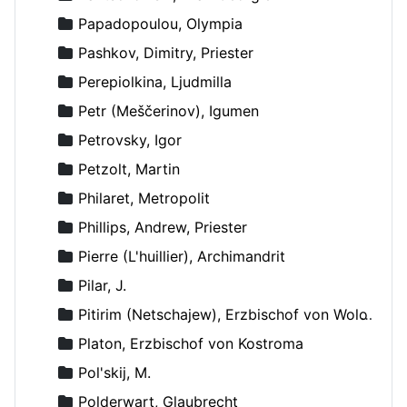
Papadopoulou, Olympia
Pashkov, Dimitry, Priester
Perepiolkina, Ljudmilla
Petr (Meščerinov), Igumen
Petrovsky, Igor
Petzolt, Martin
Philaret, Metropolit
Phillips, Andrew, Priester
Pierre (L'huillier), Archimandrit
Pilar, J.
Pitirim (Netschajew), Erzbischof von Wolokolamsk und Jurjew
Platon, Erzbischof von Kostroma
Pol'skij, M.
Polderwart, Glaubrecht