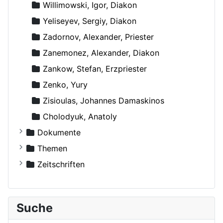
Willimowski, Igor, Diakon
Yeliseyev, Sergiy, Diakon
Zadornov, Alexander, Priester
Zanemonez, Alexander, Diakon
Zankow, Stefan, Erzpriester
Zenko, Yury
Zisioulas, Johannes Damaskinos
Сholodyuk, Anatoly
Dokumente
Russische Orthodoxe Kirche
Themen
Russische Orthodoxe Kirche im Ausland
Agiographie (Viten)
Zeitschriften
Anthropologie
Der Bote
Autokephale und autonome Kirchen
Der Frohbote
Suche
Beziehung und Ehe
DOM