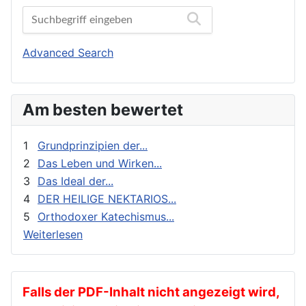
Bibelwissenschaft
Orthodoxe Stimmen
Biographien
Orthodoxes Franken
Buchbesprechungen und Nachrichten
Orthodoxie Heute
Advanced Search
Erziehung und Bildung
Orthodoxie in der Gegenwart
Exegese
Stimme der Orthodoxie
Am besten bewertet
Feste
Für Neophyten
1
Grundprinzipien der...
Geistliches Leben
2
Das Leben und Wirken...
3
Das Ideal der...
Geschichte
4
DER HEILIGE NEKTARIOS...
gnadenhafte Erscheinungen
5
Orthodoxer Katechismus...
Heilige
Weiterlesen
Heilige Väter
Ikonen
Kalender
Falls der PDF-Inhalt nicht angezeigt wird,