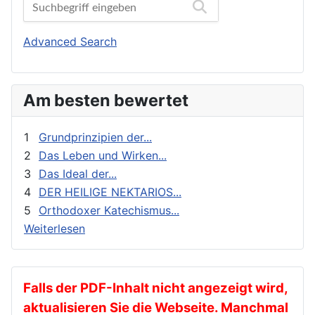
Biographien
Orthodoxes Franken
Buchbesprechungen und Nachrichten
Orthodoxie Heute
Advanced Search
Erziehung und Bildung
Orthodoxie in der Gegenwart
Exegese
Stimme der Orthodoxie
Am besten bewertet
Feste
Für Neophyten
1
Grundprinzipien der...
Geistliches Leben
2
Das Leben und Wirken...
3
Das Ideal der...
Geschichte
4
DER HEILIGE NEKTARIOS...
gnadenhafte Erscheinungen
5
Orthodoxer Katechismus...
Heilige
Weiterlesen
Heilige Väter
Ikonen
Kalender
Falls der PDF-Inhalt nicht angezeigt wird,
aktualisieren Sie die Webseite. Manchmal
Katechese