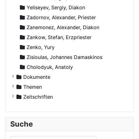
Yeliseyev, Sergiy, Diakon
Zadornov, Alexander, Priester
Zanemonez, Alexander, Diakon
Zankow, Stefan, Erzpriester
Zenko, Yury
Zisioulas, Johannes Damaskinos
Сholodyuk, Anatoly
Dokumente
Russische Orthodoxe Kirche
Themen
Russische Orthodoxe Kirche im Ausland
Agiographie (Viten)
Zeitschriften
Anthropologie
Der Bote
Autokephale und autonome Kirchen
Der Frohbote
Suche
Beziehung und Ehe
DOM
Bibelwissenschaft
Orthodoxe Stimmen