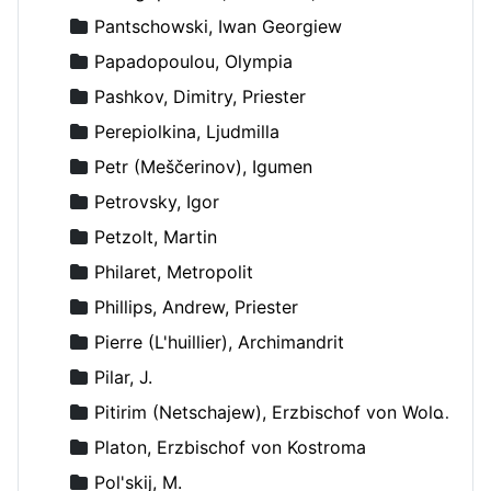
Pantschowski, Iwan Georgiew
Papadopoulou, Olympia
Pashkov, Dimitry, Priester
Perepiolkina, Ljudmilla
Petr (Meščerinov), Igumen
Petrovsky, Igor
Petzolt, Martin
Philaret, Metropolit
Phillips, Andrew, Priester
Pierre (L'huillier), Archimandrit
Pilar, J.
Pitirim (Netschajew), Erzbischof von Wolokolamsk und Jurjew
Platon, Erzbischof von Kostroma
Pol'skij, M.