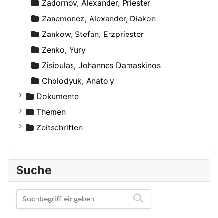
Zadornov, Alexander, Priester
Zanemonez, Alexander, Diakon
Zankow, Stefan, Erzpriester
Zenko, Yury
Zisioulas, Johannes Damaskinos
Сholodyuk, Anatoly
Dokumente
Russische Orthodoxe Kirche
Themen
Russische Orthodoxe Kirche im Ausland
Agiographie (Viten)
Zeitschriften
Anthropologie
Der Bote
Autokephale und autonome Kirchen
Der Frohbote
Suche
Beziehung und Ehe
DOM
Bibelwissenschaft
Orthodoxe Stimmen
Biographien
Orthodoxes Franken