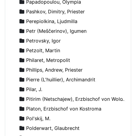
Papadopoulou, Olympia
Pashkov, Dimitry, Priester
Perepiolkina, Ljudmilla
Petr (Meščerinov), Igumen
Petrovsky, Igor
Petzolt, Martin
Philaret, Metropolit
Phillips, Andrew, Priester
Pierre (L'huillier), Archimandrit
Pilar, J.
Pitirim (Netschajew), Erzbischof von Wolokolamsk und Jurjew
Platon, Erzbischof von Kostroma
Pol'skij, M.
Polderwart, Glaubrecht