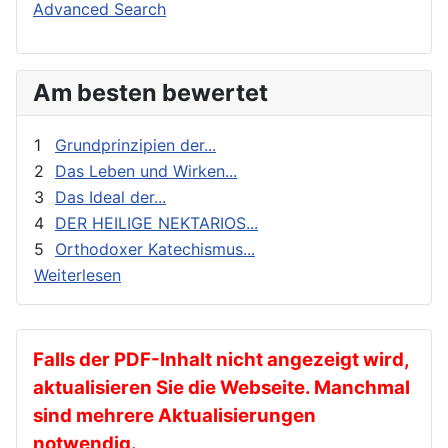
Buchbesprechungen und Nachrichten
Orthodoxie Heute
Advanced Search
Erziehung und Bildung
Orthodoxie in der Gegenwart
Exegese
Stimme der Orthodoxie
Am besten bewertet
Feste
Für Neophyten
1
Grundprinzipien der...
Geistliches Leben
2
Das Leben und Wirken...
3
Das Ideal der...
Geschichte
4
DER HEILIGE NEKTARIOS...
gnadenhafte Erscheinungen
5
Orthodoxer Katechismus...
Heilige
Weiterlesen
Heilige Väter
Ikonen
Kalender
Falls der PDF-Inhalt nicht angezeigt wird,
aktualisieren Sie die Webseite. Manchmal
Katechese
sind mehrere Aktualisierungen
Kinder und Jugendarbeit
notwendig.