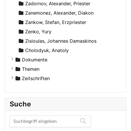
Zadornov, Alexander, Priester
Zanemonez, Alexander, Diakon
Zankow, Stefan, Erzpriester
Zenko, Yury
Zisioulas, Johannes Damaskinos
Сholodyuk, Anatoly
Dokumente
Russische Orthodoxe Kirche
Themen
Russische Orthodoxe Kirche im Ausland
Agiographie (Viten)
Zeitschriften
Anthropologie
Der Bote
Autokephale und autonome Kirchen
Der Frohbote
Suche
Beziehung und Ehe
DOM
Bibelwissenschaft
Orthodoxe Stimmen
Biographien
Orthodoxes Franken