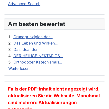
Buchbesprechungen und Nachrichten
Orthodoxie Heute
Advanced Search
Erziehung und Bildung
Orthodoxie in der Gegenwart
Exegese
Stimme der Orthodoxie
Am besten bewertet
Feste
Für Neophyten
1
Grundprinzipien der...
Geistliches Leben
2
Das Leben und Wirken...
3
Das Ideal der...
Geschichte
4
DER HEILIGE NEKTARIOS...
gnadenhafte Erscheinungen
5
Orthodoxer Katechismus...
Heilige
Weiterlesen
Heilige Väter
Ikonen
Kalender
Falls der PDF-Inhalt nicht angezeigt wird,
aktualisieren Sie die Webseite. Manchmal
Katechese
sind mehrere Aktualisierungen
Kinder und Jugendarbeit