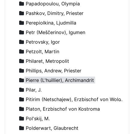
Papadopoulou, Olympia
Pashkov, Dimitry, Priester
Perepiolkina, Ljudmilla
Petr (Meščerinov), Igumen
Petrovsky, Igor
Petzolt, Martin
Philaret, Metropolit
Phillips, Andrew, Priester
Pierre (L'huillier), Archimandrit
Pilar, J.
Pitirim (Netschajew), Erzbischof von Wolokolamsk und Jurjew
Platon, Erzbischof von Kostroma
Pol'skij, M.
Polderwart, Glaubrecht