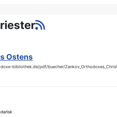
riester
es Ostens
hodoxe-bibliothek.de/pdf/buecher/Zankov_Orthodoxes_Chri
Gdańsk