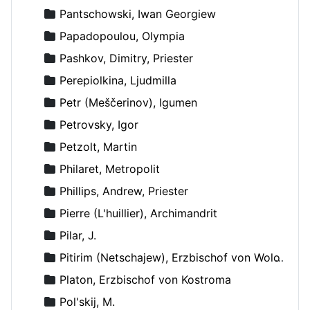
Pantschowski, Iwan Georgiew
Papadopoulou, Olympia
Pashkov, Dimitry, Priester
Perepiolkina, Ljudmilla
Petr (Meščerinov), Igumen
Petrovsky, Igor
Petzolt, Martin
Philaret, Metropolit
Phillips, Andrew, Priester
Pierre (L'huillier), Archimandrit
Pilar, J.
Pitirim (Netschajew), Erzbischof von Wolokolamsk und Jurjew
Platon, Erzbischof von Kostroma
Pol'skij, M.