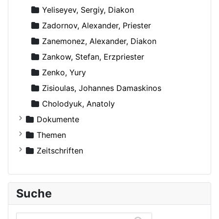
Yeliseyev, Sergiy, Diakon
Zadornov, Alexander, Priester
Zanemonez, Alexander, Diakon
Zankow, Stefan, Erzpriester
Zenko, Yury
Zisioulas, Johannes Damaskinos
Сholodyuk, Anatoly
Dokumente
Russische Orthodoxe Kirche
Themen
Russische Orthodoxe Kirche im Ausland
Agiographie (Viten)
Zeitschriften
Anthropologie
Der Bote
Autokephale und autonome Kirchen
Der Frohbote
Suche
Beziehung und Ehe
DOM
Bibelwissenschaft
Orthodoxe Stimmen