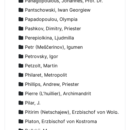
Panagopoulous, Johannes, Prof. Dr.
Pantschowski, Iwan Georgiew
Papadopoulou, Olympia
Pashkov, Dimitry, Priester
Perepiolkina, Ljudmilla
Petr (Meščerinov), Igumen
Petrovsky, Igor
Petzolt, Martin
Philaret, Metropolit
Phillips, Andrew, Priester
Pierre (L'huillier), Archimandrit
Pilar, J.
Pitirim (Netschajew), Erzbischof von Wolokolamsk und Jurjew
Platon, Erzbischof von Kostroma