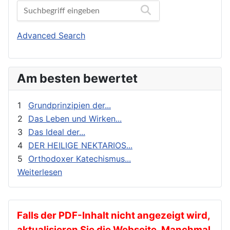
Bibelwissenschaft
Orthodoxe Stimmen
Biographien
Orthodoxes Franken
Buchbesprechungen und Nachrichten
Orthodoxie Heute
Advanced Search
Erziehung und Bildung
Orthodoxie in der Gegenwart
Exegese
Stimme der Orthodoxie
Am besten bewertet
Feste
Für Neophyten
1
Grundprinzipien der...
Geistliches Leben
2
Das Leben und Wirken...
3
Das Ideal der...
Geschichte
4
DER HEILIGE NEKTARIOS...
gnadenhafte Erscheinungen
5
Orthodoxer Katechismus...
Heilige
Weiterlesen
Heilige Väter
Ikonen
Kalender
Falls der PDF-Inhalt nicht angezeigt wird,
aktualisieren Sie die Webseite. Manchmal