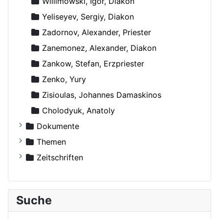
Willimowski, Igor, Diakon
Yeliseyev, Sergiy, Diakon
Zadornov, Alexander, Priester
Zanemonez, Alexander, Diakon
Zankow, Stefan, Erzpriester
Zenko, Yury
Zisioulas, Johannes Damaskinos
Сholodyuk, Anatoly
Dokumente
Russische Orthodoxe Kirche
Themen
Russische Orthodoxe Kirche im Ausland
Agiographie (Viten)
Zeitschriften
Anthropologie
Der Bote
Autokephale und autonome Kirchen
Der Frohbote
Suche
Beziehung und Ehe
DOM