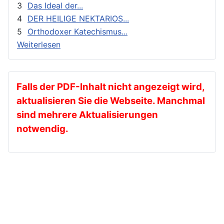
3
Das Ideal der...
Geschichte
4
DER HEILIGE NEKTARIOS...
gnadenhafte Erscheinungen
5
Orthodoxer Katechismus...
Heilige
Weiterlesen
Heilige Väter
Ikonen
Kalender
Falls der PDF-Inhalt nicht angezeigt wird,
aktualisieren Sie die Webseite. Manchmal
Katechese
sind mehrere Aktualisierungen
Kinder und Jugendarbeit
notwendig.
Kirche in der Diaspora
Kirche und die Welt
Kirche und Gesellschaft
Kirche und Kultur
Kirche und Staat
Kirchen und Gemeinden in Deutschland