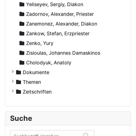
Yeliseyev, Sergiy, Diakon
Zadornov, Alexander, Priester
Zanemonez, Alexander, Diakon
Zankow, Stefan, Erzpriester
Zenko, Yury
Zisioulas, Johannes Damaskinos
Сholodyuk, Anatoly
Dokumente
Russische Orthodoxe Kirche
Themen
Russische Orthodoxe Kirche im Ausland
Agiographie (Viten)
Zeitschriften
Anthropologie
Der Bote
Autokephale und autonome Kirchen
Der Frohbote
Suche
Beziehung und Ehe
DOM
Bibelwissenschaft
Orthodoxe Stimmen