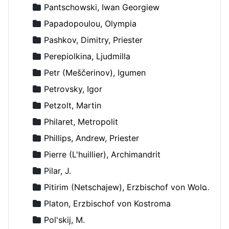
Pantschowski, Iwan Georgiew
Papadopoulou, Olympia
Pashkov, Dimitry, Priester
Perepiolkina, Ljudmilla
Petr (Meščerinov), Igumen
Petrovsky, Igor
Petzolt, Martin
Philaret, Metropolit
Phillips, Andrew, Priester
Pierre (L'huillier), Archimandrit
Pilar, J.
Pitirim (Netschajew), Erzbischof von Wolokolamsk und Jurjew
Platon, Erzbischof von Kostroma
Pol'skij, M.