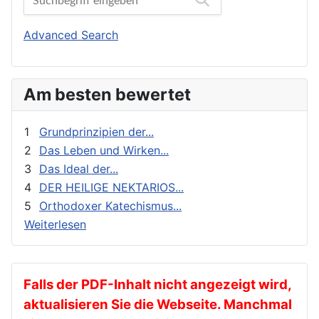
Biographien
Orthodoxes Franken
Buchbesprechungen und Nachrichten
Orthodoxie Heute
Advanced Search
Erziehung und Bildung
Orthodoxie in der Gegenwart
Exegese
Stimme der Orthodoxie
Am besten bewertet
Feste
Für Neophyten
1
Grundprinzipien der...
Geistliches Leben
2
Das Leben und Wirken...
3
Das Ideal der...
Geschichte
4
DER HEILIGE NEKTARIOS...
gnadenhafte Erscheinungen
5
Orthodoxer Katechismus...
Heilige
Weiterlesen
Heilige Väter
Ikonen
Kalender
Falls der PDF-Inhalt nicht angezeigt wird,
aktualisieren Sie die Webseite. Manchmal
Katechese