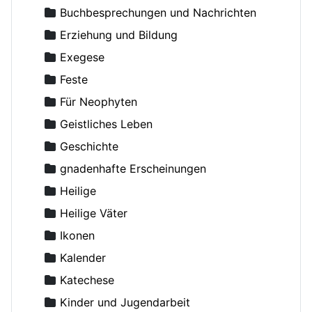
Alexander, Erzbischof von Berlin und Deutschland
Buchbesprechungen und Nachrichten
Alexij II (Ridiger), Patriarch von Moskau
Erziehung und Bildung
Alexis (van der Mensbrugge), Erzbischof
Exegese
Alexis (von Meudon), Bischof
Feste
Altmann, Rüdiger
Für Neophyten
Amfilohije (Radovic), Metropolit
Geistliches Leben
Amvrosij (Pogodin), Archimandrit
Geschichte
Anastasius, Metropolit
gnadenhafte Erscheinungen
Andreas von Kreta, Heiliger
Heilige
Angelina, Nonne
Heilige Väter
Anghelescu, D.
Ikonen
Anikin, Constantin, Priester
Kalender
Anthony (Antonij), Metropolit von Sourozh
Katechese
Anthony (Bloom), Metropolit
Kinder und Jugendarbeit