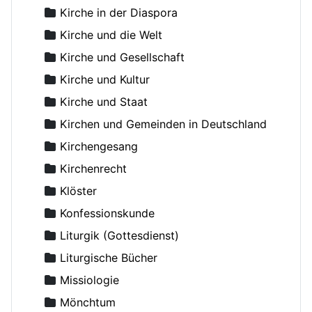
Antonij (Chrapovickij), Metropolit
Kirche in der Diaspora
Antonij, Metropolit
Kirche und die Welt
Antonius der Große
Kirche und Gesellschaft
Antonow, Konstantin, Dr.
Kirche und Kultur
Aranicki, Miloje S.
Kirche und Staat
Arseni (Shadanowskij), Bischof
Kirchen und Gemeinden in Deutschland
Arseniew, Nikolaus
Kirchengesang
Artemoff, Nikolai, Erzpriester
Kirchenrecht
Aslanoff, Catherine
Klöster
Asmussen, Hans, Dr.
Konfessionskunde
Augustinos, Bischof von Elaia
Liturgik (Gottesdienst)
Avdejev, Dmitry
Liturgische Bücher
Averky, Erzbischof
Missiologie
Axyonov, Igor, Erzpriester
Mönchtum