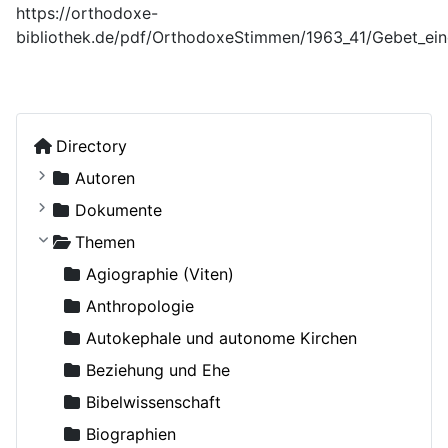
https://orthodoxe-
bibliothek.de/pdf/OrthodoxeStimmen/1963_41/Gebet_ein
Directory
Autoren
Kostiuczuk, Jakub, Bischof von Białystok und Gd
Dokumente
Ohne Autor
Russische Orthodoxe Kirche
Themen
Adamenko, Natalya
Russische Orthodoxe Kirche im Ausland
Agiographie (Viten)
Adrian (Pashin), Hegumen
Anthropologie
Agapit (Belowidow), Schemaarchimandrit
Autokephale und autonome Kirchen
Agapit, Bischof von Stuttgart
Beziehung und Ehe
Aksjutschitz, Viktor
Bibelwissenschaft
Alexander Schmorell, Märtyrer, Heiliger
Biographien