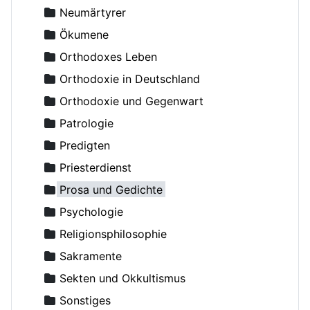
Backhaus, Ambrosius, Erzpriester
Neumärtyrer
Bakker Michael, Diakon
Ökumene
Balakhnin, Andrey, Diakon
Orthodoxes Leben
Bashkirov, Vladimir, Erzpriester
Orthodoxie in Deutschland
Basilios (Grolimund), Archimandrit
Orthodoxie und Gegenwart
Basilius der Große, Erleuchter
Patrologie
Bazarov, I.I., Erzpriester
Predigten
Becker-Comes, Johannes
Priesterdienst
Beglov, Alexej
Prosa und Gedichte
Behr־Sigel, Elisabeth
Psychologie
Benedict (Ghius), Archimandrit
Religionsphilosophie
Benevich, Grigory
Sakramente
Benigsen, Georg, Vater
Sekten und Okkultismus
Berkhin, Vladimir
Sonstiges