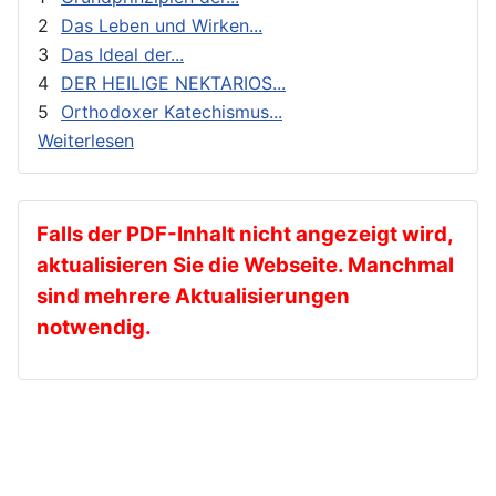
Buxhoevenden, Sophie, Baronin
2
Das Leben und Wirken...
3
Das Ideal der...
Cernokrak, Nicolas, Erzpriester
4
DER HEILIGE NEKTARIOS...
Chrysanthos (Chrysostomu), Metropolit
5
Orthodoxer Katechismus...
Chrysostomos (Konstantinidis), Metropolit
Weiterlesen
Chrysostomus, Priester
Chukov, Grigory, Metropolit von Leningrad und N
Clement von Rom, Heiliger
Falls der PDF-Inhalt nicht angezeigt wird,
aktualisieren Sie die Webseite. Manchmal
Clement, Olivier
sind mehrere Aktualisierungen
Damaskinos, Metropolit von Tranoupolis
notwendig.
de Andia, Ysabel
Deichgräber, Reinhard
Deputatov, Nikolaus, Erzpriester
Deseille, Placide, Priester
Desnitsky, Andrej