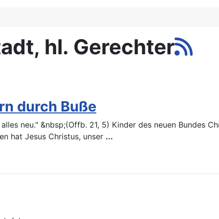
dt, hl. Gerechter
ern durch Buße
lles neu." &nbsp;(Offb. 21, 5) Kinder des neuen Bundes Chri
en hat Jesus Christus, unser
...