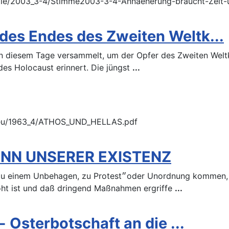
oxie/2003_3-4/Stimme2003-3-4-Annaeherung-braucht-Zeit-
des Endes des Zweiten Weltk...
n diesem Tage versammelt, um der Opfer des Zweiten Weltk
des Holocaust erinnert. Die jüngst
...
/neu/1963_4/ATHOS_UND_HELLAS.pdf
INN UNSERER EXISTENZ
ommen, damit die öffentliche Meinung sich erregt und sich
ht ist und daß dringend Maßnahmen ergriffe
...
- Osterbotschaft an die ...