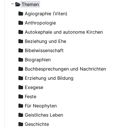
Ohne Autor
Russische Orthodoxe Kirche
Themen
Adamenko, Natalya
Russische Orthodoxe Kirche im Ausland
Agiographie (Viten)
Adrian (Pashin), Hegumen
Anthropologie
Agapit (Belowidow), Schemaarchimandrit
Autokephale und autonome Kirchen
Agapit, Bischof von Stuttgart
Beziehung und Ehe
Aksjutschitz, Viktor
Bibelwissenschaft
Alexander Schmorell, Märtyrer, Heiliger
Biographien
Alexander, Erzbischof von Berlin und Deutschland
Buchbesprechungen und Nachrichten
Alexij II (Ridiger), Patriarch von Moskau
Erziehung und Bildung
Alexis (van der Mensbrugge), Erzbischof
Exegese
Alexis (von Meudon), Bischof
Feste
Altmann, Rüdiger
Für Neophyten
Amfilohije (Radovic), Metropolit
Geistliches Leben
Amvrosij (Pogodin), Archimandrit
Geschichte