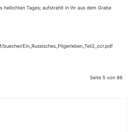
es hellichten Tages; aufstrahlt in ihr aus dem Grabe
eben_ocr.pdf https://orthodoxe-bibliothek.de/pdf/buecher/Ein_Russisches_Pilgerleben_Teil2_ocr.pdf
Seite 5 von 86