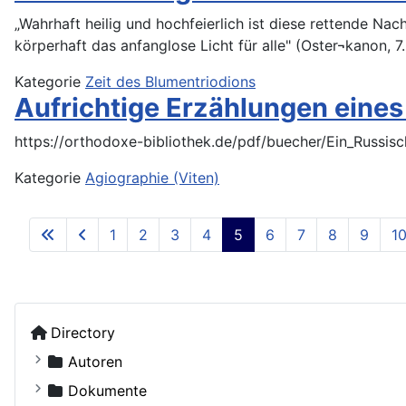
„Wahrhaft heilig und hochfeierlich ist diese rettende Nach
körperhaft das anfanglose Licht für alle" (Oster¬kanon, 
Kategorie
Zeit des Blumentriodions
Aufrichtige Erzählungen eines
Kategorie
Agiographie (Viten)
1
2
3
4
5
6
7
8
9
1
Directory
Autoren
Kostiuczuk, Jakub, Bischof von Białystok und Gd
Dokumente