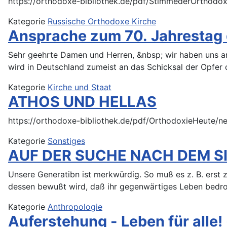
https://orthodoxe-bibliothek.de/pdf/StimmederOrthod
Kategorie
Russische Orthodoxe Kirche
Ansprache zum 70. Jahrestag 
Sehr geehrte Damen und Herren, &nbsp; wir haben uns a
wird in Deutschland zumeist an das Schicksal der Opfer 
Kategorie
Kirche und Staat
ATHOS UND HELLAS
https://orthodoxe-bibliothek.de/pdf/OrthodoxieHeute
Kategorie
Sonstiges
AUF DER SUCHE NACH DEM S
Unsere Generatibn ist merkwürdig. So muß es z. B. erst zu einem Unbehagen, zu Protest״oder Unordnung k
dessen bewußt wird, daß ihr gegenwärtiges Leben bedro
Kategorie
Anthropologie
Auferstehung - Leben für alle! 