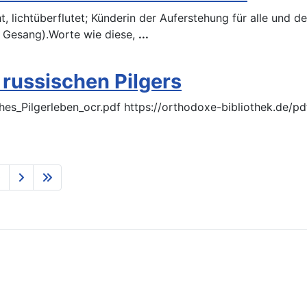
t, lichtüberflutet; Künderin der Auferstehung für alle und d
7. Gesang).Worte wie diese,
...
 russischen Pilgers
https://orthodoxe-bibliothek.de/pdf/buecher/Ein_Russisches_Pilgerl
0
ańsk