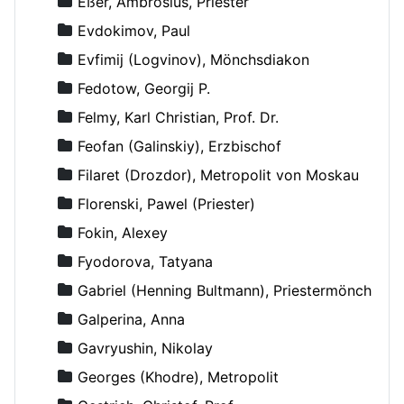
Eßer, Ambrosius, Priester
Evdokimov, Paul
Evfimij (Logvinov), Mönchsdiakon
Fedotow, Georgij P.
Felmy, Karl Christian, Prof. Dr.
Feofan (Galinskiy), Erzbischof
Filaret (Drozdor), Metropolit von Moskau
Florenski, Pawel (Priester)
Fokin, Alexey
Fyodorova, Tatyana
Gabriel (Henning Bultmann), Priestermönch
Galperina, Anna
Gavryushin, Nikolay
Georges (Khodre), Metropolit