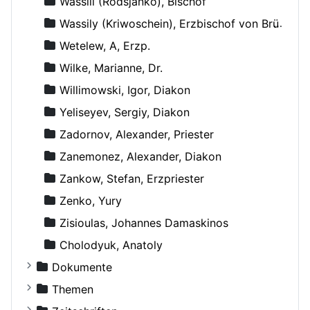
Wassili (Rodsjanko), Bischof
Wassily (Kriwoschein), Erzbischof von Brüssel
Wetelew, A, Erzp.
Wilke, Marianne, Dr.
Willimowski, Igor, Diakon
Yeliseyev, Sergiy, Diakon
Zadornov, Alexander, Priester
Zanemonez, Alexander, Diakon
Zankow, Stefan, Erzpriester
Zenko, Yury
Zisioulas, Johannes Damaskinos
Сholodyuk, Anatoly
Dokumente
Russische Orthodoxe Kirche
Themen