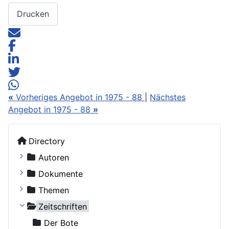
Drucken
«
Vorheriges Angebot in 1975 - 88
|
Nächstes
Angebot in 1975 - 88
»
Directory
Autoren
Kostiuczuk, Jakub, Bischof von Białystok und Gd
Dokumente
Ohne Autor
Russische Orthodoxe Kirche
Themen
Adamenko, Natalya
Russische Orthodoxe Kirche im Ausland
Agiographie (Viten)
Zeitschriften
Adrian (Pashin), Hegumen
Anthropologie
Der Bote