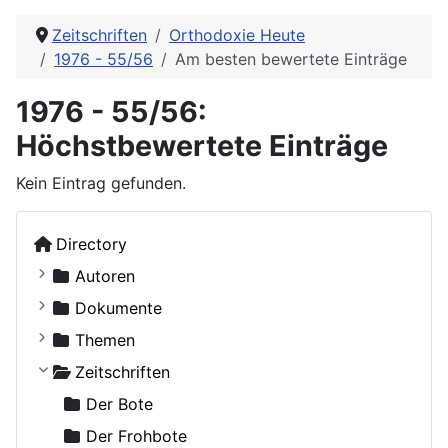
Zeitschriften
Orthodoxie Heute
1976 - 55/56
Am besten bewertete Einträge
1976 - 55/56:
Höchstbewertete Einträge
Kein Eintrag gefunden.
Directory
Autoren
Kostiuczuk, Jakub, Bischof von Białystok und Gd
Dokumente
Ohne Autor
Russische Orthodoxe Kirche
Themen
Adamenko, Natalya
Russische Orthodoxe Kirche im Ausland
Agiographie (Viten)
Zeitschriften
Adrian (Pashin), Hegumen
Anthropologie
Der Bote
Agapit (Belowidow), Schemaarchimandrit
Autokephale und autonome Kirchen
Der Frohbote