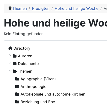
Themen
Predigten
Hohe und heilige Woche
A
Hohe und heilige Wo
Kein Eintrag gefunden.
Directory
Autoren
Kostiuczuk, Jakub, Bischof von Białystok und Gd
Dokumente
Ohne Autor
Russische Orthodoxe Kirche
Themen
Adamenko, Natalya
Russische Orthodoxe Kirche im Ausland
Agiographie (Viten)
Adrian (Pashin), Hegumen
Anthropologie
Agapit (Belowidow), Schemaarchimandrit
Autokephale und autonome Kirchen
Agapit, Bischof von Stuttgart
Beziehung und Ehe