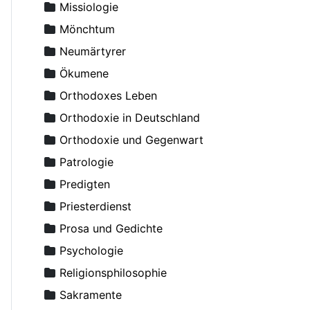
Averky, Erzbischof
Missiologie
Axyonov, Igor, Erzpriester
Mönchtum
Backhaus, Ambrosius, Erzpriester
Neumärtyrer
Bakker Michael, Diakon
Ökumene
Balakhnin, Andrey, Diakon
Orthodoxes Leben
Bashkirov, Vladimir, Erzpriester
Orthodoxie in Deutschland
Basilios (Grolimund), Archimandrit
Orthodoxie und Gegenwart
Basilius der Große, Erleuchter
Patrologie
Bazarov, I.I., Erzpriester
Predigten
Becker-Comes, Johannes
Priesterdienst
Beglov, Alexej
Prosa und Gedichte
Behr־Sigel, Elisabeth
Psychologie
Benedict (Ghius), Archimandrit
Religionsphilosophie
Benevich, Grigory
Sakramente