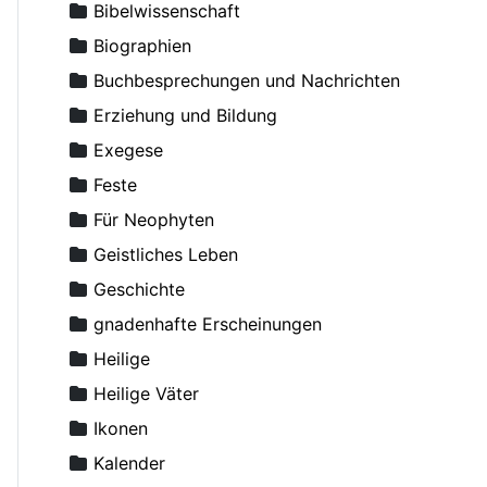
Aksjutschitz, Viktor
Bibelwissenschaft
Alexander Schmorell, Märtyrer, Heiliger
Biographien
Alexander, Erzbischof von Berlin und Deutschland
Buchbesprechungen und Nachrichten
Alexij II (Ridiger), Patriarch von Moskau
Erziehung und Bildung
Alexis (van der Mensbrugge), Erzbischof
Exegese
Alexis (von Meudon), Bischof
Feste
Altmann, Rüdiger
Für Neophyten
Amfilohije (Radovic), Metropolit
Geistliches Leben
Amvrosij (Pogodin), Archimandrit
Geschichte
Anastasius, Metropolit
gnadenhafte Erscheinungen
Andreas von Kreta, Heiliger
Heilige
Angelina, Nonne
Heilige Väter
Anghelescu, D.
Ikonen
Anikin, Constantin, Priester
Kalender