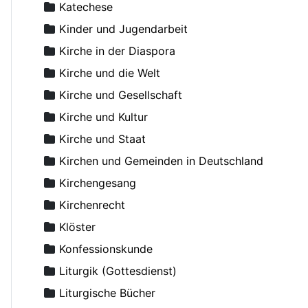
Anthony (Antonij), Metropolit von Sourozh
Katechese
Anthony (Bloom), Metropolit
Kinder und Jugendarbeit
Antonij (Chrapovickij), Metropolit
Kirche in der Diaspora
Antonij, Metropolit
Kirche und die Welt
Antonius der Große
Kirche und Gesellschaft
Antonow, Konstantin, Dr.
Kirche und Kultur
Aranicki, Miloje S.
Kirche und Staat
Arseni (Shadanowskij), Bischof
Kirchen und Gemeinden in Deutschland
Arseniew, Nikolaus
Kirchengesang
Artemoff, Nikolai, Erzpriester
Kirchenrecht
Aslanoff, Catherine
Klöster
Asmussen, Hans, Dr.
Konfessionskunde
Augustinos, Bischof von Elaia
Liturgik (Gottesdienst)
Avdejev, Dmitry
Liturgische Bücher