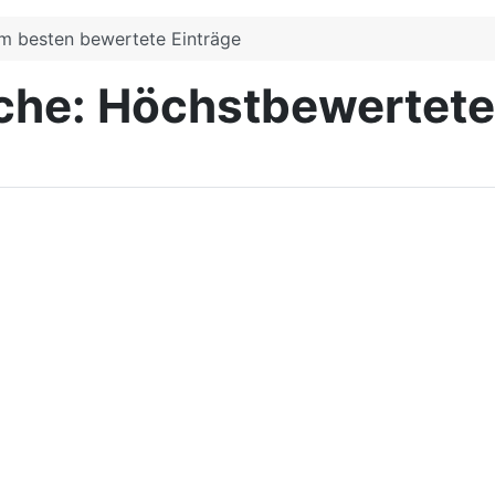
m besten bewertete Einträge
che: Höchstbewertete
ańsk