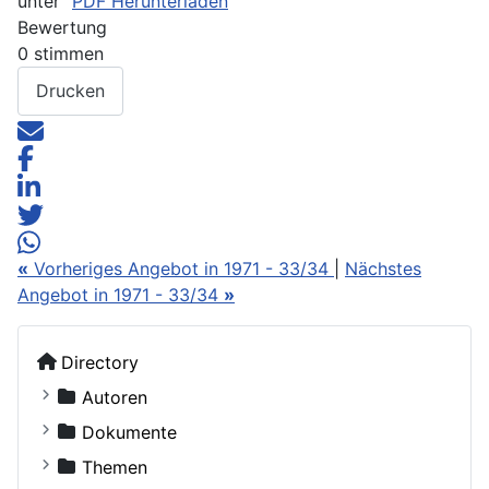
unter"
PDF Herunterladen
Bewertung
0 stimmen
Drucken
«
Vorheriges Angebot in 1971 - 33/34
|
Nächstes
Angebot in 1971 - 33/34
»
Directory
Autoren
Kostiuczuk, Jakub, Bischof von Białystok und Gd
Dokumente
Ohne Autor
Russische Orthodoxe Kirche
Themen