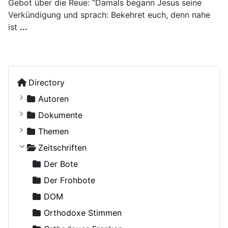
Gebot über die Reue: “Damals begann Jesus seine
Verkündigung und sprach: Bekehret euch, denn nahe
ist
...
Directory
Autoren
Kostiuczuk, Jakub, Bischof von Białystok und Gd
Dokumente
Ohne Autor
Russische Orthodoxe Kirche
Themen
Adamenko, Natalya
Russische Orthodoxe Kirche im Ausland
Agiographie (Viten)
Zeitschriften
Adrian (Pashin), Hegumen
Anthropologie
Der Bote
Agapit (Belowidow), Schemaarchimandrit
Autokephale und autonome Kirchen
Der Frohbote
Agapit, Bischof von Stuttgart
Beziehung und Ehe
DOM
Aksjutschitz, Viktor
Bibelwissenschaft
Orthodoxe Stimmen