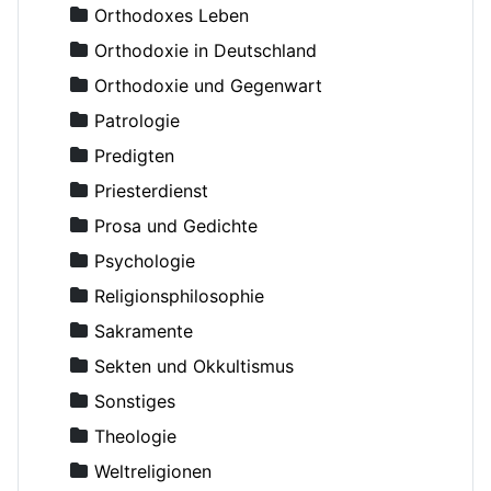
Balakhnin, Andrey, Diakon
Orthodoxes Leben
Bashkirov, Vladimir, Erzpriester
Orthodoxie in Deutschland
Basilios (Grolimund), Archimandrit
Orthodoxie und Gegenwart
Basilius der Große, Erleuchter
Patrologie
Bazarov, I.I., Erzpriester
Predigten
Becker-Comes, Johannes
Priesterdienst
Beglov, Alexej
Prosa und Gedichte
Behr־Sigel, Elisabeth
Psychologie
Benedict (Ghius), Archimandrit
Religionsphilosophie
Benevich, Grigory
Sakramente
Benigsen, Georg, Vater
Sekten und Okkultismus
Berkhin, Vladimir
Sonstiges
Biedermann, Hermenogild
Theologie
Bischofssynode der russisch-orthodoxen Kirche
Weltreligionen