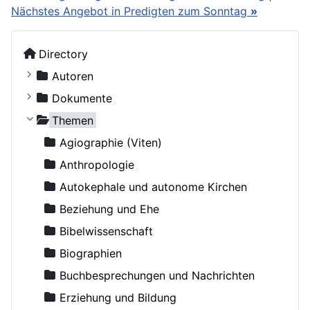
Nächstes Angebot in Predigten zum Sonntag
»
Directory
Autoren
Kostiuczuk, Jakub, Bischof von Białystok und Gd
Dokumente
Ohne Autor
Russische Orthodoxe Kirche
Themen
Adamenko, Natalya
Russische Orthodoxe Kirche im Ausland
Agiographie (Viten)
Adrian (Pashin), Hegumen
Anthropologie
Agapit (Belowidow), Schemaarchimandrit
Autokephale und autonome Kirchen
Agapit, Bischof von Stuttgart
Beziehung und Ehe
Aksjutschitz, Viktor
Bibelwissenschaft
Alexander Schmorell, Märtyrer, Heiliger
Biographien
Alexander, Erzbischof von Berlin und Deutschland
Buchbesprechungen und Nachrichten
Alexij II (Ridiger), Patriarch von Moskau
Erziehung und Bildung