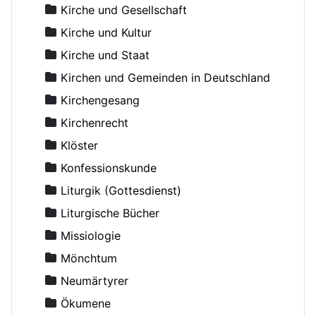
Antonius der Große
Kirche und Gesellschaft
Antonow, Konstantin, Dr.
Kirche und Kultur
Aranicki, Miloje S.
Kirche und Staat
Arseni (Shadanowskij), Bischof
Kirchen und Gemeinden in Deutschland
Arseniew, Nikolaus
Kirchengesang
Artemoff, Nikolai, Erzpriester
Kirchenrecht
Aslanoff, Catherine
Klöster
Asmussen, Hans, Dr.
Konfessionskunde
Augustinos, Bischof von Elaia
Liturgik (Gottesdienst)
Avdejev, Dmitry
Liturgische Bücher
Averky, Erzbischof
Missiologie
Axyonov, Igor, Erzpriester
Mönchtum
Backhaus, Ambrosius, Erzpriester
Neumärtyrer
Bakker Michael, Diakon
Ökumene