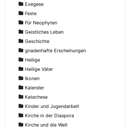
Alexis (van der Mensbrugge), Erzbischof
Exegese
Alexis (von Meudon), Bischof
Feste
Altmann, Rüdiger
Für Neophyten
Amfilohije (Radovic), Metropolit
Geistliches Leben
Amvrosij (Pogodin), Archimandrit
Geschichte
Anastasius, Metropolit
gnadenhafte Erscheinungen
Andreas von Kreta, Heiliger
Heilige
Angelina, Nonne
Heilige Väter
Anghelescu, D.
Ikonen
Anikin, Constantin, Priester
Kalender
Anthony (Antonij), Metropolit von Sourozh
Katechese
Anthony (Bloom), Metropolit
Kinder und Jugendarbeit
Antonij (Chrapovickij), Metropolit
Kirche in der Diaspora
Antonij, Metropolit
Kirche und die Welt