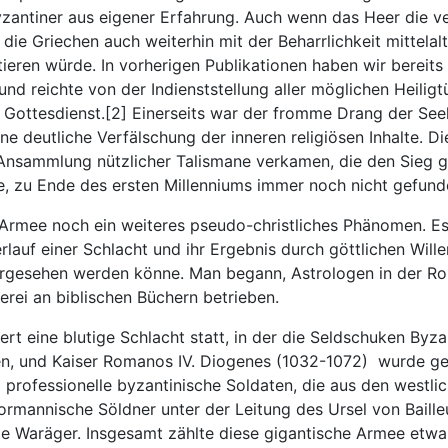
ntiner aus eigener Erfahrung. Auch wenn das Heer die ver
die Griechen auch weiterhin mit der Beharrlichkeit mittelalt
eren würde. In vorherigen Publikationen haben wir bereits
und reichte von der Indienststellung aller möglichen Heilig
Gottesdienst.[2] Einerseits war der fromme Drang der Seele
e deutliche Verfälschung der inneren religiösen Inhalte. D
n Ansammlung nützlicher Talismane verkamen, die den Sieg ga
e, zu Ende des ersten Millenniums immer noch nicht gefund
rmee noch ein weiteres pseudo-christliches Phänomen. Es 
rlauf einer Schlacht und ihr Ergebnis durch göttlichen Wil
rgesehen werden könne. Man begann, Astrologen in der Roll
rei an biblischen Büchern betrieben.
t eine blutige Schlacht statt, in der die Seldschuken Byza
en, und Kaiser Romanos IV. Diogenes (1032-1072) wurde 
professionelle byzantinische Soldaten, die aus den westli
annische Söldner unter der Leitung des Ursel von Bailleu
e Waräger. Insgesamt zählte diese gigantische Armee etwa