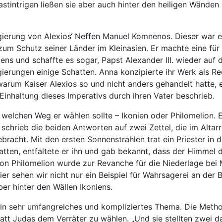
astintrigen ließen sie aber auch hinter den heiligen Wänden
gierung von Alexios‘ Neffen Manuel Komnenos. Dieser war ei
m Schutz seiner Länder im Kleinasien. Er machte eine für B
ens und schaffte es sogar, Papst Alexander III. wieder auf
ierungen einige Schatten. Anna konzipierte ihr Werk als Re
warum Kaiser Alexios so und nicht anders gehandelt hatte, 
 Einhaltung dieses Imperativs durch ihren Vater beschrieb.
welchen Weg er wählen sollte – Ikonien oder Philomelion. E
Er schrieb die beiden Antworten auf zwei Zettel, die im Alta
cht. Mit den ersten Sonnenstrahlen trat ein Priester in 
 hatten, entfaltete er ihn und gab bekannt, dass der Himme
on Philomelion wurde zur Revanche für die Niederlage bei M
er sehen wir nicht nur ein Beispiel für Wahrsagerei an der
er hinter den Wällen Ikoniens.
 ein sehr umfangreiches und kompliziertes Thema. Die Met
att Judas dem Verräter zu wählen. „Und sie stellten zwei 