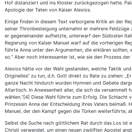
Hof distanziert und ins Kloster zurückgezogen hatte. Pal
Apologie der Taten von Kaiser Alexios.
Einige finden in diesem Text verborgene Kritik an der Re
seiner Thronbesteigung unternahm er mehrere Feldzüge zu
er gegeneinander aufhetzte, unterwarf den Südosten Itali
Regierung von Kaiser Manuel warf auf die vorherigen Reg
führte Anna unter den Argumenten, die erklären sollten, 
so.“ Aber noch interessanter ist, wie sie den Prozess der
Alexios hätte vor der Wahl gestanden, welche Taktik und 
Originelles“ zu tun, d.h. Gott direkt zu Rate zu ziehen: „
ganze Nacht hindurch wurden Hymnen und Gebete dargebra
Altartisch. In Anwesenheit aller, die sich da versammelt
wählen.“[4] Diese Wahl führte zum Erfolg. Die Schlacht v
Prinzessin Anna der Entscheidung ihres Vaters beimaß. Hi
Manuel, der den Kampf gegen die Türken weiterführte, ab
Selbst die Suche nach göttlichem Rat durch das Los ist
Christi verwendet, um einen neuen zwölften Apostel anst