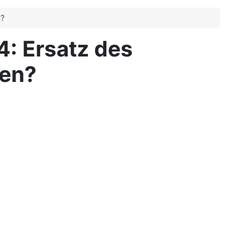
n?
4: Ersatz des
ten?