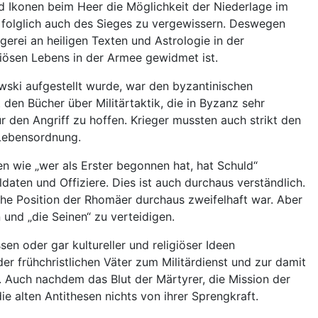
d Ikonen beim Heer die Möglichkeit der Niederlage im
d folglich auch des Sieges zu vergewissern. Deswegen
gerei an heiligen Texten und Astrologie in der
igiösen Lebens in der Armee gewidmet ist.
ewski aufgestellt wurde, war den byzantinischen
en Bücher über Militärtaktik, die in Byzanz sehr
r den Angriff zu hoffen. Krieger mussten auch strikt den
n Lebensordnung.
ien wie „wer als Erster begonnen hat, hat Schuld“
ldaten und Offiziere. Dies ist auch durchaus verständlich.
iche Position der Rhomäer durchaus zweifelhaft war. Aber
n und „die Seinen“ zu verteidigen.
n oder gar kultureller und religiöser Ideen
er frühchristlichen Väter zum Militärdienst und zur damit
. Auch nachdem das Blut der Märtyrer, die Mission der
e alten Antithesen nichts von ihrer Sprengkraft.