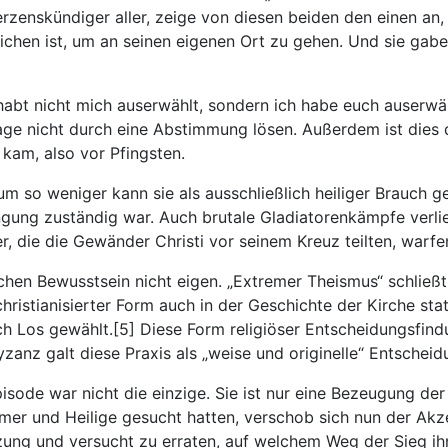
erzenskündiger aller, zeige von diesen beiden den einen an
n ist, um an seinen eigenen Ort zu gehen. Und sie gaben L
 habt nicht mich auserwählt, sondern ich habe euch auserwä
Frage nicht durch eine Abstimmung lösen. Außerdem ist dies
 kam, also vor Pfingsten.
um so weniger kann sie als ausschließlich heiliger Brauch 
ringung zuständig war. Auch brutale Gladiatorenkämpfe verl
r, die die Gewänder Christi vor seinem Kreuz teilten, warfe
ichen Bewusstsein nicht eigen. „Extremer Theismus“ schlie
christianisierter Form auch in der Geschichte der Kirche sta
ch Los gewählt.[5] Diese Form religiöser Entscheidungsfin
zanz galt diese Praxis als „weise und originelle“ Entscheid
sode war nicht die einzige. Sie ist nur eine Bezeugung der
mer und Heilige gesucht hatten, verschob sich nun der Akze
zung und versucht zu erraten, auf welchem Weg der Sieg ih