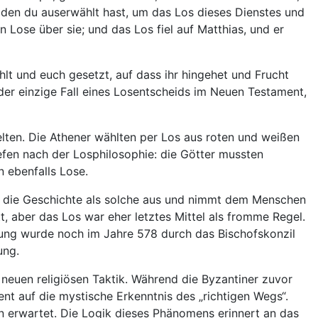
, den du auserwählt hast, um das Los dieses Dienstes und
ose über sie; und das Los fiel auf Matthias, und er
hlt und euch gesetzt, auf dass ihr hingehet und Frucht
 der einzige Fall eines Losentscheids im Neuen Testament,
gelten. Die Athener wählten per Los aus roten und weißen
iefen nach der Losphilosophie: die Götter mussten
n ebenfalls Lose.
ßt die Geschichte als solche aus und nimmt dem Menschen
tt, aber das Los war eher letztes Mittel als fromme Regel.
dung wurde noch im Jahre 578 durch das Bischofskonzil
ung.
 neuen religiösen Taktik. Während die Byzantiner zuvor
nt auf die mystische Erkenntnis des „richtigen Wegs“.
n erwartet. Die Logik dieses Phänomens erinnert an das