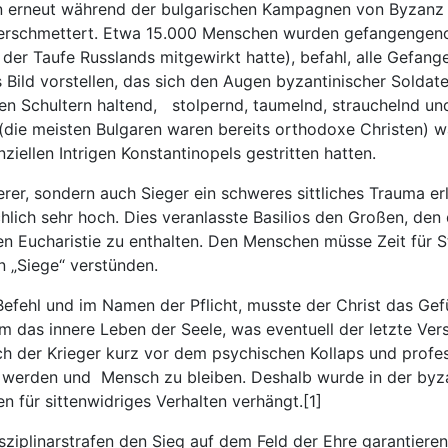
n erneut während der bulgarischen Kampagnen von Byzanz z
erschmettert. Etwa 15.000 Menschen wurden gefangengenomm
 der Taufe Russlands mitgewirkt hatte), befahl, alle Gefan
Bild vorstellen, das sich den Augen byzantinischer Soldate
 Schultern haltend, stolpernd, taumelnd, strauchelnd und 
(die meisten Bulgaren waren bereits orthodoxe Christen)
ziellen Intrigen Konstantinopels gestritten hatten.
erer, sondern auch Sieger ein schweres sittliches Trauma e
hlich sehr hoch. Dies veranlasste Basilios den Großen, de
gen Eucharistie zu enthalten. Den Menschen müsse Zeit für 
n „Siege“ verstünden.
f Befehl und im Namen der Pflicht, musste der Christ das Gef
 um das innere Leben der Seele, was eventuell der letzte Ve
ich der Krieger kurz vor dem psychischen Kollaps und prof
zu werden und Mensch zu bleiben. Deshalb wurde in der byz
en für sittenwidriges Verhalten verhängt.[1]
sziplinarstrafen den Sieg auf dem Feld der Ehre garantier