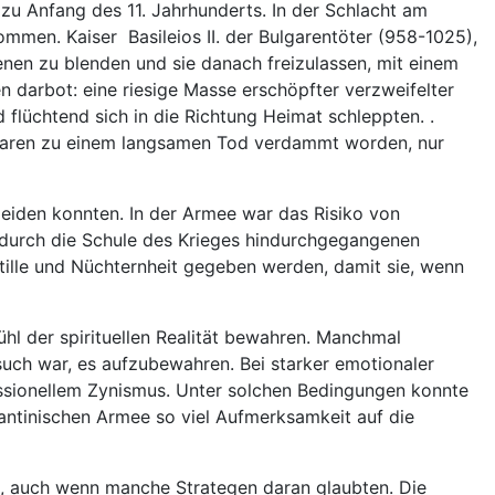
u Anfang des 11. Jahrhunderts. In der Schlacht am
en. Kaiser Basileios II. der Bulgarentöter (958-1025),
genen zu blenden und sie danach freizulassen, mit einem
n darbot: eine riesige Masse erschöpfter verzweifelter
flüchtend sich in die Richtung Heimat schleppten. .
 waren zu einem langsamen Tod verdammt worden, nur
rleiden konnten. In der Armee war das Risiko von
n durch die Schule des Krieges hindurchgegangenen
Stille und Nüchternheit gegeben werden, damit sie, wenn
ühl der spirituellen Realität bewahren. Manchmal
rsuch war, es aufzubewahren. Bei starker emotionaler
essionellem Zynismus. Unter solchen Bedingungen konnte
antinischen Armee so viel Aufmerksamkeit auf die
en, auch wenn manche Strategen daran glaubten. Die