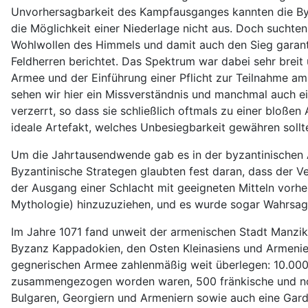
Unvorhersagbarkeit des Kampfausganges kannten die Byza
die Möglichkeit einer Niederlage nicht aus. Doch suchten 
Wohlwollen des Himmels und damit auch den Sieg garanti
Feldherren berichtet. Das Spektrum war dabei sehr breit 
Armee und der Einführung einer Pflicht zur Teilnahme am 
sehen wir hier ein Missverständnis und manchmal auch ein
verzerrt, so dass sie schließlich oftmals zu einer bloße
ideale Artefakt, welches Unbesiegbarkeit gewähren sollt
Um die Jahrtausendwende gab es in der byzantinischen A
Byzantinische Strategen glaubten fest daran, dass der Ve
der Ausgang einer Schlacht mit geeigneten Mitteln vorhe
Mythologie) hinzuzuziehen, und es wurde sogar Wahrsage
Im Jahre 1071 fand unweit der armenischen Stadt Manziker
Byzanz Kappadokien, den Osten Kleinasiens und Armeni
gegnerischen Armee zahlenmäßig weit überlegen: 10.000 
zusammengezogen worden waren, 500 fränkische und norm
Bulgaren, Georgiern und Armeniern sowie auch eine Gard