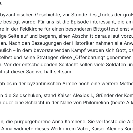
.
zantinischen Geschichte, zur Stunde des „Todes der große
besiegt wurde. Für uns ist die Episode interessant, die a
ere in der Feldkirche für einen besonderen Bittgottesdien
ige Seite auf und begann, einen Abschnitt daraus laut vorz
ierten. Nach den Bezeugungen der Historiker nahmen alle An
freulich – in dem bevorstehenden Kampf würden sich Gott, 
elbst und seine Strategen diese „Offenbarung“ genommen h
 Vor der entscheidenden Schlacht sollen viele Soldaten und
 ist dieser Sachverhalt seltsam.
 gab es in der byzantinischen Armee noch eine weitere Met
n die Seldschuken, stand Kaiser Alexios I., Gründer der K
 oder eine Schlacht in der Nähe von Philomelion (heute A k
rin, die purpurgeborene Anna Komnene. Sie verfasste die A
n Anna widmete dieses Werk ihrem Vater, Kaiser Alexios K