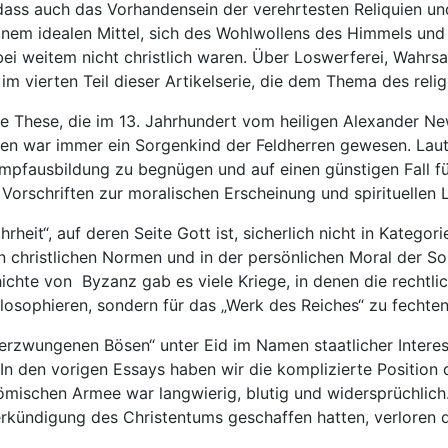
ass auch das Vorhandensein der verehrtesten Reliquien un
einem idealen Mittel, sich des Wohlwollens des Himmels un
bei weitem nicht christlich waren. Über Loswerferei, Wahrsa
 im vierten Teil dieser Artikelserie, die dem Thema des rel
Diese These, die im 13. Jahrhundert vom heiligen Alexander N
en war immer ein Sorgenkind der Feldherren gewesen. Laut d
ampfausbildung zu begnügen und auf einen günstigen Fall fü
der Vorschriften zur moralischen Erscheinung und spirituelle
heit“, auf deren Seite Gott ist, sicherlich nicht in Kategor
en christlichen Normen und in der persönlichen Moral der So
chichte von Byzanz gab es viele Kriege, in denen die rechtl
philosophieren, sondern für das „Werk des Reiches“ zu fechte
zwungenen Bösen“ unter Eid im Namen staatlicher Interesse
In den vorigen Essays haben wir die komplizierte Position d
römischen Armee war langwierig, blutig und widersprüchlich
Verkündigung des Christentums geschaffen hatten, verloren di