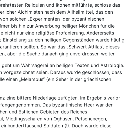
ehrtesten Reliquien und Ikonen mitführte, schloss das
erlicher Alchimisten nach dem Allheilmittel, das den
 von solchen „Experimenten“ der byzantinischen
tümer bis hin zur Anwerbung heiliger Mönchen für die
 nicht nur eine religiöse Profanierung. Andererseits
ie Einstellung zu den heiligen Gegenständen wurde häufig
rantieren sollten. So war das „Schwert Attilas“, dieses
en, aber die Suche danach ging unverdrossen weiter.
geht um Wahrsagerei an heiligen Texten und Astrologie.
len vorgezeichnet seien. Daraus wurde geschlossen, dass
e einen „Melampus“ (ein Seher in der griechischen
nz eine bittere Niederlage zufügten. Im Ergebnis verlor
gefangengenommen. Das byzantinische Heer war der
chen und östlichen Gebieten des Reiches
l, Mietlingsscharen von Oghusen, Petschenegen,
 einhunderttausend Soldaten (!). Doch wurde diese