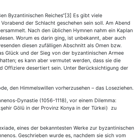
n Byzantinischen Reiches“[3] Es gibt viele
m Vorabend der Schlacht geschehen sein soll. Am Abend
st versammelt. Nach den üblichen Hymnen nahm ein Kaplan
ulesen. Worum es darin ging, ist unbekannt, aber auch
wesenden diesen zufälligen Abschnitt als Omen bzw.
das Glück und der Sieg von der byzantinischen Armee
atten; es kann aber vermutet werden, dass sie die
 Offiziere desertiert sein. Unter Berücksichtigung der
hode, den Himmelswillen vorherzusehen – das Loseziehen.
omnenos-Dynastie (1056-1118), vor einem Dilemma:
şehir Gölü in der Provinz Konya in der Türkei) zu
lexiade, eines der bekanntesten Werke zur byzantinischen
omnenos. Geschrieben wurde es, nachdem sie sich vom