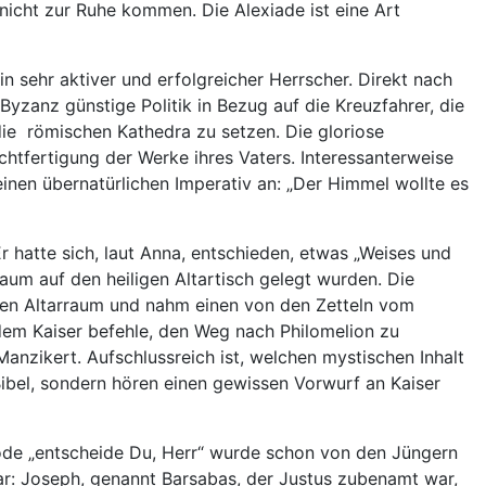
 nicht zur Ruhe kommen. Die Alexiade ist eine Art
n sehr aktiver und erfolgreicher Herrscher. Direkt nach
yzanz günstige Politik in Bezug auf die Kreuzfahrer, die
 die römischen Kathedra zu setzen. Die gloriose
chtfertigung der Werke ihres Vaters. Interessanterweise
einen übernatürlichen Imperativ an: „Der Himmel wollte es
r hatte sich, laut Anna, entschieden, etwas „Weises und
rraum auf den heiligen Altartisch gelegt wurden. Die
den Altarraum und nahm einen von den Zetteln vom
l dem Kaiser befehle, den Weg nach Philomelion zu
anzikert. Aufschlussreich ist, welchen mystischen Inhalt
 Bibel, sondern hören einen gewissen Vorwurf an Kaiser
hode „entscheide Du, Herr“ wurde schon von den Jüngern
dar: Joseph, genannt Barsabas, der Justus zubenamt war,