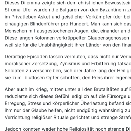
Dieses Dilemma zeigte sich dem christlichen Bewusstsei
Struma-Ufer wurden die Bulgaren von den Byzantinern z
im Privatleben Asket und geistlicher Vorkämpfer (der bei
einäugigen Blindenführer pro Hundert. Man kann sich das 
Menschen mit ausgestochenen Augen, die, einander an den
Diese langen Kolonnen verkrüppelter Glaubensgenossen 
weil sie für die Unabhängigkeit ihrer Länder von den finan
Derartige Episoden lassen vermuten, dass nicht nur Verli
moralischer Zersetzung, Zynismus und Erbitterung tatsäc
Soldaten zu verschreiben, sich drei Jahre lang der Heili
sie zum blutlosen Opfer schritten, den Preis ihrer eigene
Aber auch im Krieg, mitten unter all den Brutalitäten au
reduzierte sich dieses Gefühl lediglich auf die Fürsorge
Erregung, Stress und körperlicher Überlastung befand s
ihm nur der Glaube helfen, nicht endgültig wahnsinnig 
Verrichtung religiöser Rituale gerichtet und strenge Straf
Jedoch konnten weder hohe Religiosität noch strenge Di