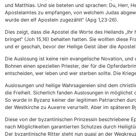
und Matthias. Und sie beteten und sprachen: Du, Herr, H
Apostelamtes zu empfangen, von welchem Judas abgewiche
wurde den elf Aposteln zugezählt“ (Apg 1,23-26).
Dies zeigt, dass die Apostel die Worte des Heilands „Ihr
bringet“ (Joh 15,16) behalten hatten. Sie wollten diese 
und er geschah, bevor der Heilige Geist über die Apostel
Die Auslosung ist keine rein evangelische Novation, und 
Bohnen einen speziellen Priester, der für die Opferdarb
entscheiden, wer leben und wer sterben sollte. Die Kriege
Auslosungen und heilige Wahrsagereien sind dem christl
die Freiheit. Sicherlich fanden Auslosungen in möglichst 
So wurde in Byzanz keiner der legitimen Patriarchen dur
der Westkirche zu Auxerre verurteilt. Aber im späteren By
Diese von der byzantinischen Prinzessin beschriebene Epi
nach Möglichkeiten garantierten Schutzes durch Heiligtü
Der byzantinische Ritter steht nun quasi an der Wegkreu