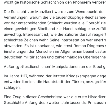
wichtige historische Schlacht von den Rhomäern verloren
Die Schlacht von Manzikert wurde zum Wendepunkt der by
Vermutungen, warum die vieltausendköpfige Reichsarmee 
vor der entscheidenden Schlacht wurden alle Oberoffizi
einen gewichtigen Bibelband zur Hand, schlug eine zufäll
unwichtig. Interessant ist, wie die Zuhörer darauf reag
schlechtes Zeichen wahr. Seine Interpretation war uner
abwenden. Es ist unbekannt, wie ernst Roman Diogenes s
Einstellungen der Menschen im Allgemeinen beeinflussten.
deutlichen militärischen und zahlenmäßigen Überlegenheit
Außer „gottesdienstlichen“ Manipulationen an der Bibel
Im Jahre 1117, während der letzten Kriegskampagne gege
entweder Ikonien, die Hauptstadt der Türken, anzugreifen
schlagen.
Eine Zeugin dieser Geschehnisse war die erste Historike
Geschichte Anfang des zweiten Jahrtausends. Prinzessi