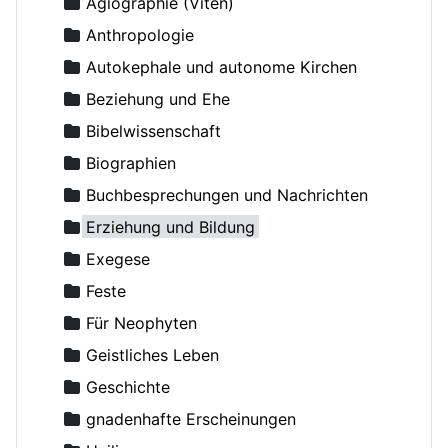
Adamenko, Natalya
Russische Orthodoxe Kirche im Ausland
Agiographie (Viten)
Adrian (Pashin), Hegumen
Anthropologie
Agapit (Belowidow), Schemaarchimandrit
Autokephale und autonome Kirchen
Agapit, Bischof von Stuttgart
Beziehung und Ehe
Aksjutschitz, Viktor
Bibelwissenschaft
Alexander Schmorell, Märtyrer, Heiliger
Biographien
Alexander, Erzbischof von Berlin und Deutschland
Buchbesprechungen und Nachrichten
Alexij II (Ridiger), Patriarch von Moskau
Erziehung und Bildung
Alexis (van der Mensbrugge), Erzbischof
Exegese
Alexis (von Meudon), Bischof
Feste
Altmann, Rüdiger
Für Neophyten
Amfilohije (Radovic), Metropolit
Geistliches Leben
Amvrosij (Pogodin), Archimandrit
Geschichte
Anastasius, Metropolit
gnadenhafte Erscheinungen