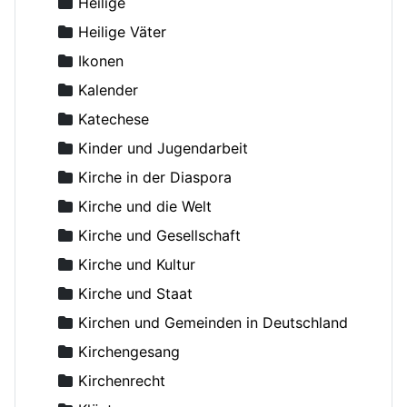
Andreas von Kreta, Heiliger
Heilige
Angelina, Nonne
Heilige Väter
Anghelescu, D.
Ikonen
Anikin, Constantin, Priester
Kalender
Anthony (Antonij), Metropolit von Sourozh
Katechese
Anthony (Bloom), Metropolit
Kinder und Jugendarbeit
Antonij (Chrapovickij), Metropolit
Kirche in der Diaspora
Antonij, Metropolit
Kirche und die Welt
Antonius der Große
Kirche und Gesellschaft
Antonow, Konstantin, Dr.
Kirche und Kultur
Aranicki, Miloje S.
Kirche und Staat
Arseni (Shadanowskij), Bischof
Kirchen und Gemeinden in Deutschland
Arseniew, Nikolaus
Kirchengesang
Artemoff, Nikolai, Erzpriester
Kirchenrecht