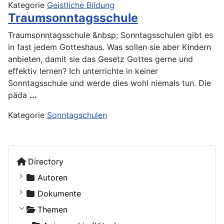
Kategorie
Geistliche Bildung
Traumsonntagsschule
Traumsonntagsschule &nbsp; Sonntagsschulen gibt es
in fast jedem Gotteshaus. Was sollen sie aber Kindern
anbieten, damit sie das Gesetz Gottes gerne und
effektiv lernen? Ich unterrichte in keiner
Sonntagsschule und werde dies wohl niemals tun. Die
päda
...
Kategorie
Sonntagschulen
Directory
Autoren
Kostiuczuk, Jakub, Bischof von Białystok und Gd
Dokumente
Ohne Autor
Russische Orthodoxe Kirche
Themen