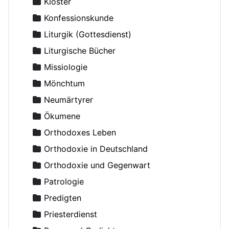
Aslanoff, Catherine
Klöster
Asmussen, Hans, Dr.
Konfessionskunde
Augustinos, Bischof von Elaia
Liturgik (Gottesdienst)
Avdejev, Dmitry
Liturgische Bücher
Averky, Erzbischof
Missiologie
Axyonov, Igor, Erzpriester
Mönchtum
Backhaus, Ambrosius, Erzpriester
Neumärtyrer
Bakker Michael, Diakon
Ökumene
Balakhnin, Andrey, Diakon
Orthodoxes Leben
Bashkirov, Vladimir, Erzpriester
Orthodoxie in Deutschland
Basilios (Grolimund), Archimandrit
Orthodoxie und Gegenwart
Basilius der Große, Erleuchter
Patrologie
Bazarov, I.I., Erzpriester
Predigten
Becker-Comes, Johannes
Priesterdienst