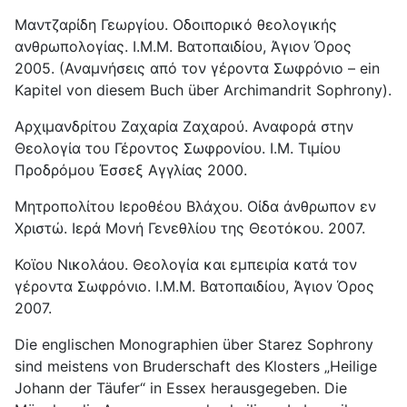
Μαντζαρίδη Γεωργίου. Οδοιπορικό θεολογικής
ανθρωπολογίας. Ι.Μ.Μ. Βατοπαιδίου, Άγιον Όρος
2005. (Αναμνήσεις από τον γέροντα Σωφρόνιο – ein
Kapitel von diesem Buch über Archimandrit Sophrony).
Αρχιμανδρίτου Ζαχαρία Ζαχαρού. Αναφορά στην
Θεολογία του Γέροντος Σωφρονίου. Ι.Μ. Τιμίου
Προδρόμου Έσσεξ Αγγλίας 2000.
Μητροπολίτου Ιεροθέου Βλάχου. Οίδα άνθρωπον εν
Χριστώ. Ιερά Μονή Γενεθλίου της Θεοτόκου. 2007.
Κοϊου Νικολάου. Θεολογία και εμπειρία κατά τον
γέροντα Σωφρόνιο. Ι.Μ.Μ. Βατοπαιδίου, Άγιον Όρος
2007.
Die englischen Monographien über Starez Sophrony
sind meistens von Bruderschaft des Klosters „Heilige
Johann der Täufer“ in Essex herausgegeben. Die