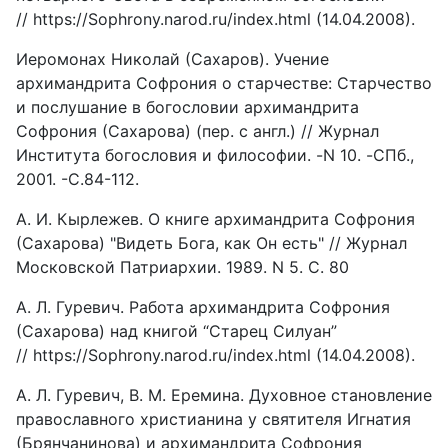
// https://Sophrony.narod.ru/index.html (14.04.2008).
Иеромонах Николай (Сахаров). Учение
архимандрита Софрония о старчестве: Старчество
и послушание в богословии архимандрита
Софрония (Сахарова) (пер. с англ.) // Журнал
Института богословия и философии. -N 10. -СПб.,
2001. -С.84-112.
А. И. Кырлежев. О книге архимандрита Софрония
(Сахарова) "Видеть Бога, как Он есть" // Журнал
Московской Патриархии. 1989. N 5. С. 80
А. Л. Гуревич. Работа архимандрита Софрония
(Сахарова) над книгой “Старец Силуан”
// https://Sophrony.narod.ru/index.html (14.04.2008).
А. Л. Гуревич, В. М. Еремина. Духовное становление
православного христианина у святителя Игнатия
(Брянчанинова) и архимандрита Софрония