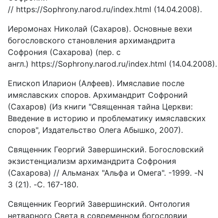
// https://Sophrony.narod.ru/index.html (14.04.2008).
Иеромонах Николай (Сахаров). Основные вехи
богословского становления архимандрита
Софрония (Сахарова) (пер. с
англ.) https://Sophrony.narod.ru/index.html (14.04.2008).
Епископ Иларион (Алфеев). Имяславие после
имяславских споров. Архимандрит Софроний
(Сахаров) (Из книги "Священная тайна Церкви:
Введение в историю и проблематику имяславских
споров", Издательство Олега Абышко, 2007).
Священник Георгий Завершинский. Богословский
экзистенциализм архимандрита Софрония
(Сахарова) // Альманах "Альфа и Омега". -1999. -N
3 (21). -С. 167-180.
Священник Георгий Завершинский. Онтология
нетварного Света в современном богословии