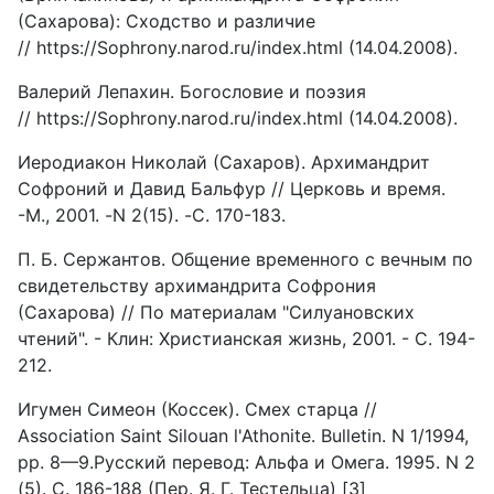
(Сахарова): Сходство и различие
// https://Sophrony.narod.ru/index.html (14.04.2008).
Валерий Лепахин. Богословие и поэзия
// https://Sophrony.narod.ru/index.html (14.04.2008).
Иеродиакон Николай (Сахаров). Архимандрит
Софроний и Давид Бальфур // Церковь и время.
-М., 2001. -N 2(15). -С. 170-183.
П. Б. Сержантов. Общение временного с вечным по
свидетельству архимандрита Софрония
(Сахарова) // По материалам "Силуановских
чтений". - Клин: Христианская жизнь, 2001. - С. 194-
212.
Игумен Симеон (Коссек). Смех старца //
Association Saint Silouan l'Athonite. Bulletin. N 1/1994,
pp. 8—9.Русский перевод: Альфа и Омега. 1995. N 2
(5). С. 186-188 (Пep. Я. Г. Тестельца) [3]