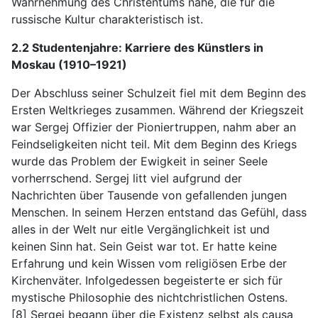
Wahrnehmung des Christentums nahe, die für die
russische Kultur charakteristisch ist.
2.2 Studentenjahre: Karriere des Künstlers in
Moskau (1910–1921)
Der Abschluss seiner Schulzeit fiel mit dem Beginn des
Ersten Weltkrieges zusammen. Während der Kriegszeit
war Sergej Offizier der Pioniertruppen, nahm aber an
Feindseligkeiten nicht teil. Mit dem Beginn des Kriegs
wurde das Problem der Ewigkeit in seiner Seele
vorherrschend. Sergej litt viel aufgrund der
Nachrichten über Tausende von gefallenden jungen
Menschen. In seinem Herzen entstand das Gefühl, dass
alles in der Welt nur eitle Vergänglichkeit ist und
keinen Sinn hat. Sein Geist war tot. Er hatte keine
Erfahrung und kein Wissen vom religiösen Erbe der
Kirchenväter. Infolgedessen begeisterte er sich für
mystische Philosophie des nichtchristlichen Ostens.
[8] Sergej begann über die Existenz selbst als causa