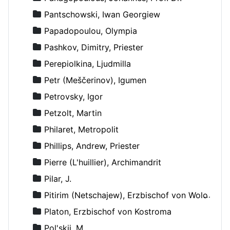
Pantschowski, Iwan Georgiew
Papadopoulou, Olympia
Pashkov, Dimitry, Priester
Perepiolkina, Ljudmilla
Petr (Meščerinov), Igumen
Petrovsky, Igor
Petzolt, Martin
Philaret, Metropolit
Phillips, Andrew, Priester
Pierre (L'huillier), Archimandrit
Pilar, J.
Pitirim (Netschajew), Erzbischof von Wolokolamsk und Jurjew
Platon, Erzbischof von Kostroma
Pol'skij, M.