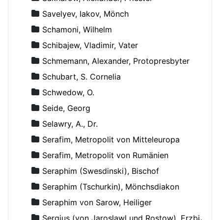
Savelyev, Iakov, Mönch
Schamoni, Wilhelm
Schibajew, Vladimir, Vater
Schmemann, Alexander, Protopresbyter
Schubart, S. Cornelia
Schwedow, O.
Seide, Georg
Selawry, A., Dr.
Serafim, Metropolit von Mitteleuropa
Serafim, Metropolit von Rumänien
Seraphim (Swesdinski), Bischof
Seraphim (Tschurkin), Mönchsdiakon
Seraphim von Sarow, Heiliger
Sergius (von Jaroslawl und Rostow), Erzbischof