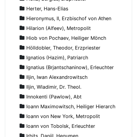
Herter, Hans-Elias
Hieronymus, II, Erzbischof von Athen
Hilarion (Alfeev), Metropolit
Hiob von Pochaev, Heiliger Mönch
Hölldobler, Theodor, Erzpriester
Ignatios (Hazim), Patriarch
Ignatius (Brjantschaninow), Erleuchter
Iljin, Iwan Alexandrowitsch
Iljin, Wladimir, Dr. Theol.
Innokenti (Pawlow), Abt
Ioann Maximowitsch, Heiliger Hierarch
Ioann von New York, Metropolit
Ioann von Tobolsk, Erleuchter
Irbits, Daniil, Hegumen