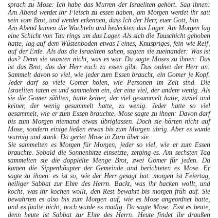
sprach zu Mose: Ich habe das Murren der Israeliten gehört. Sag ihnen:
Am Abend werdet ihr Fleisch zu essen haben, am Morgen werdet ihr satt
sein vom Brot, und werdet erkennen, dass Ich der Herr, euer Gott, bin.
Am Abend kamen die Wachteln und bedeckten das Lager. Am Morgen lag
eine Schicht von Tau rings um das Lager. Als sich die Tauschicht gehoben
hatte, lag auf dem Wüstenboden etwas Feines, Knuspriges, fein wie Reif,
auf der Erde. Als das die Israeliten sahen, sagten sie zueinander: Was ist
das? Denn sie wussten nicht, was es war. Da sagte Moses zu ihnen: Das
ist das Brot, das der Herr euch zu essen gibt. Das ordnet der Herr an:
Sammelt davon so viel, wie jeder zum Essen braucht, ein Gomer je Kopf.
Jeder darf so viele Gomer holen, wie Personen im Zelt sind. Die
Israeliten taten es und sammelten ein, der eine viel, der andere wenig. Als
sie die Gomer zählten, hatte keiner, der viel gesammelt hatte, zuviel und
keiner, der wenig gesammelt hatte, zu wenig. Jeder hatte so viel
gesammelt, wie er zum Essen brauchte. Mose sagte zu ihnen: Davon darf
bis zum Morgen niemand etwas übriglassen. Doch sie hörten nicht auf
Mose, sondern einige ließen etwas bis zum Morgen übrig. Aber es wurde
wurmig und stank. Da geriet Mose in Zorn über sie.
Sie sammelten es Morgen für Morgen, jeder so viel, wie er zum Essen
brauchte. Sobald die Sonnenhitze einsetzte, zerging es. Am sechsten Tag
sammelten sie die dopplelte Menge Brot, zwei Gomer für jeden. Da
kamen die Sippenhäupter der Gemeinde und berichteten es Mose. Er
sagte zu ihnen: es ist so, wie der Herr gesagt hat: morgen ist Feiertag,
heiliger Sabbat zur Ehre des Herrn. Backt, was ihr backen wollt, und
kocht, was ihr kochen wollt, den Rest bewahrt bis morgen früh auf. Sie
bewahrten es also bis zum Morgen auf, wie es Mose angeordnet hatte,
und es faulte nicht, noch wurde es madig. Da sagte Mose: Esst es heute,
denn heute ist Sabbat zur Ehre des Herrn. Heute findet ihr draußen