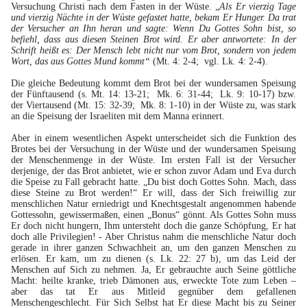
Versuchung Christi nach dem Fasten in der Wüste. „
Als Er vierzig Tage
und vierzig Nächte in der Wüste gefastet hatte, bekam Er Hunger. Da trat
der Versucher an Ihn heran und sagte: Wenn Du Gottes Sohn bist, so
befiehl, dass aus diesen Steinen Brot wird. Er aber antwortete: In der
Schrift heißt es: Der Mensch lebt nicht nur vom Brot, sondern von jedem
Wort, das aus Gottes Mund kommt“
(Mt. 4: 2-4; vgl. Lk. 4: 2-4).
Die gleiche Bedeutung kommt dem Brot bei der wundersamen Speisung
der Fünftausend (s. Mt. 14: 13-21; Mk. 6: 31-44; Lk. 9: 10-17) bzw.
der Viertausend (Mt. 15: 32-39; Mk. 8: 1-10) in der Wüste zu, was stark
an die Speisung der Israeliten mit dem Manna erinnert.
Aber in einem wesentlichen Aspekt unterscheidet sich die Funktion des
Brotes bei der Versuchung in der Wüste und der wundersamen Speisung
der Menschenmenge in der Wüste. Im ersten Fall ist der Versucher
derjenige, der das Brot anbietet, wie er schon zuvor Adam und Eva durch
die Speise zu Fall gebracht hatte. „Du bist doch Gottes Sohn. Mach, dass
diese Steine zu Brot werden!“ Er will, dass der Sich freiwillig zur
menschlichen Natur erniedrigt und Knechtsgestalt angenommen habende
Gottessohn, gewissermaßen, einen „Bonus“ gönnt. Als Gottes Sohn muss
Er doch nicht hungern, Ihm untersteht doch die ganze Schöpfung, Er hat
doch alle Privilegien! - Aber Christus nahm die menschliche Natur doch
gerade in ihrer ganzen Schwachheit an, um den ganzen Menschen zu
erlösen. Er kam, um zu dienen (s. Lk. 22: 27 b), um das Leid der
Menschen auf Sich zu nehmen. Ja, Er gebrauchte auch Seine göttliche
Macht: heilte kranke, trieb Dämonen aus, erweckte Tote zum Leben –
aber das tat Er aus Mitleid gegnüber dem gefallenen
Menschengeschlecht. Für Sich Selbst hat Er diese Macht bis zu Seiner