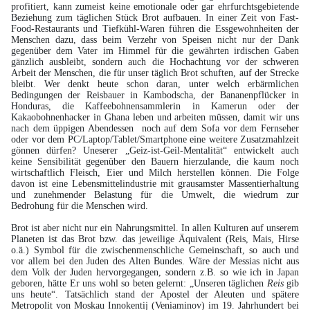
profitiert, kann zumeist keine emotionale oder gar ehrfurchtsgebietende
Beziehung zum täglichen Stück Brot aufbauen. In einer Zeit von Fast-
Food-Restaurants und Tiefkühl-Waren führen die Essgewohnheiten der
Menschen dazu, dass beim Verzehr von Speisen nicht nur der Dank
gegenüber dem Vater im Himmel für die gewährten irdischen Gaben
gänzlich ausbleibt, sondern auch die Hochachtung vor der schweren
Arbeit der Menschen, die für unser täglich Brot schuften, auf der Strecke
bleibt. Wer denkt heute schon daran, unter welch erbärmlichen
Bedingungen der Reisbauer in Kambodscha, der Bananenpflücker in
Honduras, die Kaffeebohnensammlerin in Kamerun oder der
Kakaobohnenhacker in Ghana leben und arbeiten müssen, damit wir uns
nach dem üppigen Abendessen noch auf dem Sofa vor dem Fernseher
oder vor dem PC/Laptop/Tablet/Smartphone eine weitere Zusatzmahlzeit
gönnen dürfen? Uneserer „Geiz-ist-Geil-Mentalität“ entwickelt auch
keine Sensibilität gegenüber den Bauern hierzulande, die kaum noch
wirtschaftlich Fleisch, Eier und Milch herstellen können. Die Folge
davon ist eine Lebensmittelindustrie mit grausamster Massentierhaltung
und zunehmender Belastung für die Umwelt, die wiedrum zur
Bedrohung für die Menschen wird.
Brot ist aber nicht nur ein Nahrungsmittel. In allen Kulturen auf unserem
Planeten ist das Brot bzw. das jeweilige Äquivalent (Reis, Mais, Hirse
o.ä.) Symbol für die zwischenmenschliche Gemeinschaft, so auch und
vor allem bei den Juden des Alten Bundes. Wäre der Messias nicht aus
dem Volk der Juden hervorgegangen, sondern z.B. so wie ich in Japan
geboren, hätte Er uns wohl so beten gelernt: „Unseren täglichen
Reis
gib
uns heute“. Tatsächlich stand der Apostel der Aleuten und spätere
Metropolit von Moskau Innokentij (Veniaminov) im 19. Jahrhundert bei