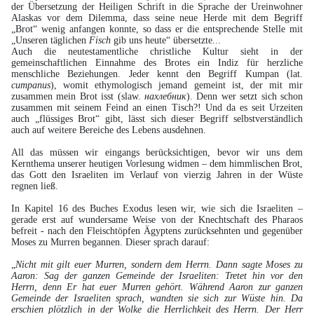
der Übersetzung der Heiligen Schrift in die Sprache der Ureinwohner
Alaskas vor dem Dilemma, dass seine neue Herde mit dem Begriff
„Brot“ wenig anfangen konnte, so dass er die entsprechende Stelle mit
„Unseren täglichen
Fisch
gib uns heute“ übersetzte...
Auch die neutestamentliche christliche Kultur sieht in der
gemeinschaftlichen Einnahme des Brotes ein Indiz für herzliche
menschliche Beziehungen. Jeder kennt den Begriff Kumpan (lat.
cumpanus
), womit ethymologisch jemand gemeint ist, der mit mir
zusammen mein Brot isst (slaw.
нахлебник
). Denn wer setzt sich schon
zusammen mit seinem Feind an einen Tisch?! Und da es seit Urzeiten
auch „flüssiges Brot“ gibt, lässt sich dieser Begriff selbstverständlich
auch auf weitere Bereiche des Lebens ausdehnen.
All das müssen wir eingangs berücksichtigen, bevor wir uns dem
Kernthema unserer heutigen Vorlesung widmen – dem himmlischen Brot,
das Gott den Israeliten im Verlauf von vierzig Jahren in der Wüste
regnen ließ.
In Kapitel 16 des Buches Exodus lesen wir, wie sich die Israeliten –
gerade erst auf wundersame Weise von der Knechtschaft des Pharaos
befreit - nach den Fleischtöpfen Ägyptens zurücksehnten und gegenüber
Moses zu Murren begannen. Dieser sprach darauf:
„
Nicht mit gilt euer Murren, sondern dem Herrn. Dann sagte Moses zu
Aaron: Sag der ganzen Gemeinde der Israeliten: Tretet hin vor den
Herrn, denn Er hat euer Murren gehört. Während Aaron zur ganzen
Gemeinde der Israeliten sprach, wandten sie sich zur Wüste hin. Da
erschien plötzlich in der Wolke die Herrlichkeit des Herrn. Der Herr