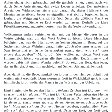
Auferstehung nicht gebraucht, und die geschah ja nur, damit auch wir
durch Seine Auferstehung das ewige Leben erhielten. Der materielle
Anreiz des Widersachers zielte also darauf ab, dieses Heilswerk des
Messias zu zerstören, bevor es eigentlich erst richtig begonnen hatte.
Deshalb die Weigerung Christi, für Sich Selbst die göttliche Macht zu
gebrauchen und Steine zu Brot werden zu lassen. Deshalb die klare
Prioritätensetzung zugunsten dessen, was für die Seele notwendig ist.
Vollkommen anders verhielt es sich mit der Menge, die Jesus in die
Wüste gefolgt war, um das Wort Gottes zu hören. Diese Menschen
befolgten das, was der Herr zuvor zu Seinen Jüngern in Bezug auf die
Suche nach Gottes Wahrheit gesagt hatte: „
Euch aber muss es zuerst um
Sein Reich und um Seine Gerechtigkeit gehen, dann wird euch alles
andere dazugegeben“
(Mt. 6: 33). Sie wollten nur Gottes Wort vom
Himmelreich hören, vergaßen alle ihre materiellen Bedürfnisse – und
wurden dafür mit einem Wunder belohnt! So zeigt der Herr, dass jeder,
der an Ihn glaubt und Ihm nachfolgt, auf Seinen Beistand zählen darf.
Aber damit ist die Bedeutsamkeit des Brotes in der Heiligen Schrift bei
weitem nicht erschöpft. Denn worum es Gott in Wirklichkeit geht, ist das
himmlische Brot, wofür das Manna in der Wüste nur das Urbild war.
Einst fragten die Jünger den Herrn:
„Welches Zeichen tust Du, damit wir
es sehen und Dir glauben? Was tust Du? Unsere Väter haben das Manna
in der Wüste gegessen, wie es in der Schrift heißt: Brot vom Himmel gab
Er ihnen zu essen. Jesus sagte zu ihnen: Amen, amen, Ich sage euch:
Nicht Mose hat euch das Brot vom Himmel gegeben, sondern Mein Vater
gibt euch das wahre Brot vom Himmel. Denn das Brot, das Gott gibt,