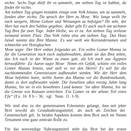
nichts. Sechs Tage dürft ihr es sammeln, am siebten Tag ist Sabbat, da
findet ihr nichts.
Am siebten Tag gingen trotzdem einige vom Volk hinaus, um zu sammeln,
fanden aber nichts. Da sprach der Herr zu Mose: Wie lange wollt ihr
euch weigern, Meine Gebote und Weisungen zu befolgen? Ihr seht, der
Herr hat euch den Sabbat gegeben; daher gibt Er auch auch am sechsten
Tag Brot für zwei Tage. Jeder bleibe, wo er ist. Am siebten Tag verlasse
neimand seinen Platz. Das Volk ruhte also am siebten Tag. Das Haus
Israel nannte das Brot Manna. Es war weiß wie Koriandersamen und
schmeckte wie Honigkuchen.
Mose sagte: Der Herr ordnet folgendes an: Ein volles Gomer Manna ist
für die Generation nach euch aufzubewahren, damit sie das Brot sehen,
das Ich euch in der Wüste zu essen gab, als Ich euch aus Ägypten
herausführte. Zu Aaron sagte Mose: Nimm ein Gefäß, schütte ein volles
Gomer Manna hinein, und stell es vor den Herrn! Es soll für die
nachkommenden Generationen aufbewahrt werden. Wie der Herr dem
Mose befohlen hatte, stellte Aaron das Manna vor die Bundesurkunde,
damit es dort aufbewahrt würde. Die Israeliten aßen vierzig Jahre lang
Manna, bis sie in ein bewohntes Land kamen. Sie aßen Manna, bis sie
die Grenze von Kanaan erreichten. Ein Gomer ist der zehnte Teil eines
Efa“
(Ex. 16: 8 b – 36; vgl. Num. 11: 1-9).
Wir sind also zu der gemeinsamen Erkenntnis gelangt, dass seit jeher
Brot sowohl als Grundnahrungsmittel, als auch als Zeichen der
Gemeinschaft gilt. In beiden Aspekten kommt dem Brot auch im Neuen
Testament eine ganz zentrale Rolle zu.
Für das notwendige Nahrungsmittel steht das Brot bei der ersten