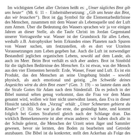
Im wichtigsten Gebet aller Christen heißt es:
„Unser tägliches Brot gib
uns heute“
(Mt. 6: 11 -
Einheitsübersetzung:
„Gib uns heute das Brot,
das wir brauchen“
). Brot ist
das
Symbol für die Elementarbedürfnisse
des Menschen, zusammen mit dem Wasser als Lebensquelle und der Luft
zum Atmen. Über die Bedeutung des Wassers sprachen wir ja vor einigen
Jahren an dieser Stelle, als die Taufe Christi im Jordan Gegenstand
unserer Vortragsreihe war. Wasser ist der Grundstock für alles Leben,
weshalb z.B. Astrophysiker beim Erkunden eines Planeten nach Spuren
von Wasser suchen, um festzustellen, ob es dort vor Urzeiten
Voraussetzungen zum Leben gegeben hat. Auch die Luft ist notwendiger
Bestandteil jeglichen organischen Lebens, sowohl auf dem Lande, als
auch im Meer. Beim Brot verhält es sich aber anders. Brot ist Sinnbild
für die täglichen Bedürnisse des
Menschen
. Es ist etwas, was der Mensch
aus den vier Elementen herstellt: Erde, Wasser, Feuer und Luft. Es ist ein
Produkt, das den Menschen an seine Umgebung bindet – sowohl
physisch, als auch emotional und geistig.
„Im Schweiße deines
Angesichts wirst du dein Brot essen“
(Gen. 3: 19) – so lautete dann auch
die Strafe Gottes für Adam nach dem Sündenfall. Da es jedoch in der
Bibel nunmal selten genug vorkommt, dass die Frau vor dem Mann
genannt wird, wollen wir hier nicht unerwähnt lassen, dass Eva in dieser
Hinsicht tatsächlich den „Vorzug“ erhält:
„Unter Schmerzen gebierst du
Kinder“
(3: 16). Sie war ja die erste, die gesündigt hatte, und kommt
folglich bei Gottes Strafurteil gleich nach der Schlange dran. Das
wirklich Bemerkenswerte ist aber etwas anderes: wir haben doch alle in
der Schule gelernt, die Menschen der Urzeit seien Jäger und Sammler
gewesen, bevor sie lernten, den Boden zu bearbeiten und Getreide
anzubauen. Die Bibel ist da konkreter, stellt den Ackerbau als Folge des