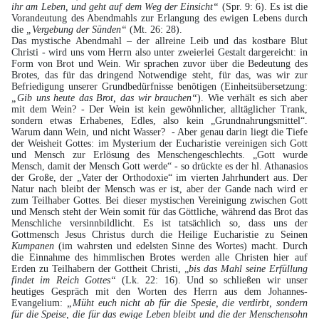
ihr am Leben, und geht auf dem Weg der Einsicht“
(Spr. 9: 6). Es ist die
Vorandeutung des Abendmahls zur Erlangung des ewigen Lebens durch
die
„Vergebung der Sünden“
(Mt. 26: 28).
Das mystische Abendmahl – der allreine Leib und das kostbare Blut
Christi - wird uns vom Herrn also unter zweierlei Gestalt dargereicht: in
Form von Brot und Wein. Wir sprachen zuvor über die Bedeutung des
Brotes, das für das dringend Notwendige steht, für das, was wir zur
Befriedigung unserer Grundbedürfnisse benötigen (Einheitsübersetzung:
„Gib uns heute das Brot, das wir brauchen“
). Wie verhält es sich aber
mit dem Wein? - Der Wein ist kein gewöhnlicher, alltäglicher Trank,
sondern etwas Erhabenes, Edles, also kein „Grundnahrungsmittel“.
Warum dann Wein, und nicht Wasser? - Aber genau darin liegt die Tiefe
der Weisheit Gottes: im Mysterium der Eucharistie vereinigen sich Gott
und Mensch zur Erlösung des Menschengeschlechts. „Gott wurde
Mensch, damit der Mensch Gott werde“ - so drückte es der hl. Athanasios
der Große, der „Vater der Orthodoxie“ im vierten Jahrhundert aus. Der
Natur nach bleibt der Mensch was er ist, aber der Gande nach wird er
zum Teilhaber Gottes. Bei dieser mystischen Vereinigung zwischen Gott
und Mensch steht der Wein somit für das Göttliche, während das Brot das
Menschliche versinnbildlicht. Es ist tatsächlich so, dass uns der
Gottmensch Jesus Christus durch die Heilige Eucharistie zu Seinen
Kumpanen
(im wahrsten und edelsten Sinne des Wortes) macht. Durch
die Einnahme des himmlischen Brotes werden alle Christen hier auf
Erden zu Teilhabern der Gottheit Christi, „
bis das Mahl seine Erfüllung
findet im Reich Gottes“
(Lk. 22: 16). Und so schließen wir unser
heutiges Gespräch mit den Worten des Herrn aus dem Johannes-
Evangelium:
„Müht euch nicht ab für die Spesie, die verdirbt, sondern
für die Speise, die für das ewige Leben bleibt und die der Menschensohn