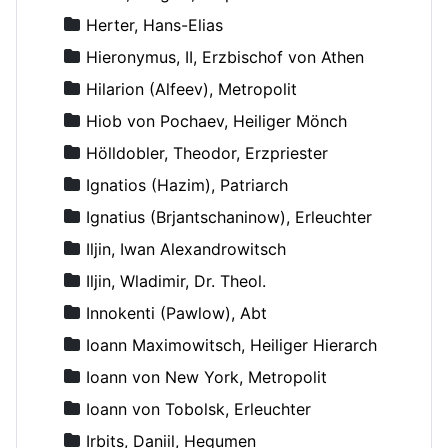
Herter, Hans-Elias
Hieronymus, II, Erzbischof von Athen
Hilarion (Alfeev), Metropolit
Hiob von Pochaev, Heiliger Mönch
Hölldobler, Theodor, Erzpriester
Ignatios (Hazim), Patriarch
Ignatius (Brjantschaninow), Erleuchter
Iljin, Iwan Alexandrowitsch
Iljin, Wladimir, Dr. Theol.
Innokenti (Pawlow), Abt
Ioann Maximowitsch, Heiliger Hierarch
Ioann von New York, Metropolit
Ioann von Tobolsk, Erleuchter
Irbits, Daniil, Hegumen