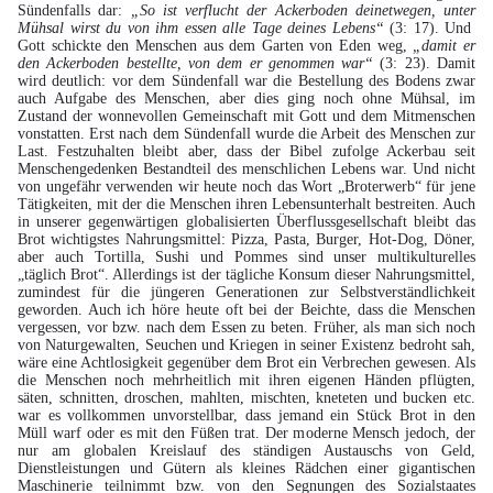
Sündenfalls dar:
„So ist verflucht der Ackerboden deinetwegen, unter
Mühsal wirst du von ihm essen alle Tage deines Lebens“
(3: 17). Und
Gott schickte den Menschen aus dem Garten von Eden weg,
„damit er
den Ackerboden bestellte, von dem er genommen war“
(3: 23). Damit
wird deutlich: vor dem Sündenfall war die Bestellung des Bodens zwar
auch Aufgabe des Menschen, aber dies ging noch ohne Mühsal, im
Zustand der wonnevollen Gemeinschaft mit Gott und dem Mitmenschen
vonstatten. Erst nach dem Sündenfall wurde die Arbeit des Menschen zur
Last. Festzuhalten bleibt aber, dass der Bibel zufolge Ackerbau seit
Menschengedenken Bestandteil des menschlichen Lebens war. Und nicht
von ungefähr verwenden wir heute noch das Wort „Broterwerb“ für jene
Tätigkeiten, mit der die Menschen ihren Lebensunterhalt bestreiten. Auch
in unserer gegenwärtigen globalisierten Überflussgesellschaft bleibt das
Brot wichtigstes Nahrungsmittel: Pizza, Pasta, Burger, Hot-Dog, Döner,
aber auch Tortilla, Sushi und Pommes sind unser multikulturelles
„täglich Brot“. Allerdings ist der tägliche Konsum dieser Nahrungsmittel,
zumindest für die jüngeren Generationen zur Selbstverständlichkeit
geworden. Auch ich höre heute oft bei der Beichte, dass die Menschen
vergessen, vor bzw. nach dem Essen zu beten. Früher, als man sich noch
von Naturgewalten, Seuchen und Kriegen in seiner Existenz bedroht sah,
wäre eine Achtlosigkeit gegenüber dem Brot ein Verbrechen gewesen. Als
die Menschen noch mehrheitlich mit ihren eigenen Händen pflügten,
säten, schnitten, droschen, mahlten, mischten, kneteten und bucken etc.
war es vollkommen unvorstellbar, dass jemand ein Stück Brot in den
Müll warf oder es mit den Füßen trat. Der moderne Mensch jedoch, der
nur am globalen Kreislauf des ständigen Austauschs von Geld,
Dienstleistungen und Gütern als kleines Rädchen einer gigantischen
Maschinerie teilnimmt bzw. von den Segnungen des Sozialstaates