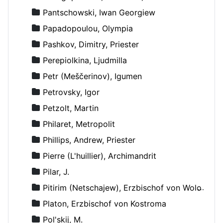
Pantschowski, Iwan Georgiew
Papadopoulou, Olympia
Pashkov, Dimitry, Priester
Perepiolkina, Ljudmilla
Petr (Meščerinov), Igumen
Petrovsky, Igor
Petzolt, Martin
Philaret, Metropolit
Phillips, Andrew, Priester
Pierre (L'huillier), Archimandrit
Pilar, J.
Pitirim (Netschajew), Erzbischof von Wolokolamsk und Jurjew
Platon, Erzbischof von Kostroma
Pol'skij, M.