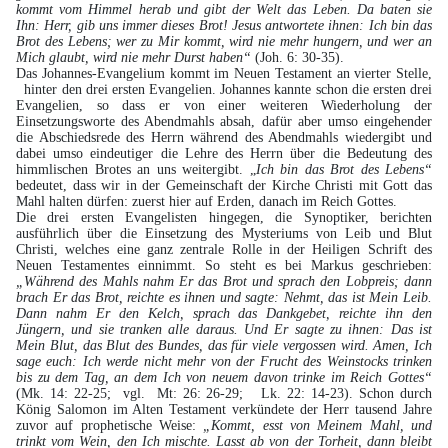
kommt vom Himmel herab und gibt der Welt das Leben. Da baten sie
Ihn: Herr, gib uns immer dieses Brot! Jesus antwortete ihnen: Ich bin das
Brot des Lebens; wer zu Mir kommt, wird nie mehr hungern, und wer an
Mich glaubt, wird nie mehr Durst haben“
(Joh. 6: 30-35).
Das Johannes-Evangelium kommt im Neuen Testament an vierter Stelle,
hinter den drei ersten Evangelien. Johannes kannte schon die ersten drei
Evangelien, so dass er von einer weiteren Wiederholung der
Einsetzungsworte des Abendmahls absah, dafür aber umso eingehender
die Abschiedsrede des Herrn während des Abendmahls wiedergibt und
dabei umso eindeutiger die Lehre des Herrn über die Bedeutung des
himmlischen Brotes an uns weitergibt. „
Ich bin das Brot des Lebens“
bedeutet, dass wir in der Gemeinschaft der Kirche Christi mit Gott das
Mahl halten dürfen: zuerst hier auf Erden, danach im Reich Gottes.
Die drei ersten Evangelisten hingegen, die Synoptiker, berichten
ausführlich über die Einsetzung des Mysteriums von Leib und Blut
Christi, welches eine ganz zentrale Rolle in der Heiligen Schrift des
Neuen Testamentes einnimmt. So steht es bei Markus geschrieben:
„Während des Mahls nahm Er das Brot und sprach den Lobpreis; dann
brach Er das Brot, reichte es ihnen und sagte: Nehmt, das ist Mein Leib.
Dann nahm Er den Kelch, sprach das Dankgebet, reichte ihn den
Jüngern, und sie tranken alle daraus. Und Er sagte zu ihnen: Das ist
Mein Blut, das Blut des Bundes, das für viele vergossen wird. Amen, Ich
sage euch: Ich werde nicht mehr von der Frucht des Weinstocks trinken
bis zu dem Tag, an dem Ich von neuem davon trinke im Reich Gottes“
(Mk. 14: 22-25; vgl. Mt: 26: 26-29; Lk. 22: 14-23). Schon durch
König Salomon im Alten Testament verkündete der Herr tausend Jahre
zuvor auf prophetische Weise:
„Kommt, esst von Meinem Mahl, und
trinkt vom Wein, den Ich mischte. Lasst ab von der Torheit, dann bleibt