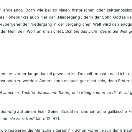
t“ angelangt. Doch wie bei so vielen historischen oder zeitgenössis
s Höhepunkts auch hier der „Niedergang“, denn der Sohn Gottes kam j
rübergehender Niedergang in der vergänglichen Welt wird den endgül
der Herr Sein Wort an uns richtet:
„Ich bin das Licht, das in die Welt 
, wenn es vorher lange dunkel gewesen ist. Deshalb musste das Licht 
wunden zu werden. Anders kann es auch gar nicht sein, denn Ersteres 
n! Jauchze, Tochter Jerusalem! Siehe, dein König kommt zu dir. Er ist g
n
demütig
auf einem Esel; Seine „Soldaten“ sind einfache galiläische
n um sie zu retten“
(Joh. 12: 47).
wie reagieren die Menschen darauf? - Schon vorher, nach der erne