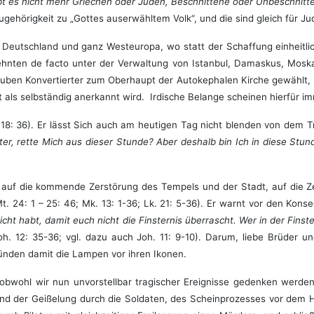
bt es
nicht mehr Griechen oder Juden, Beschnittene oder Unbeschnitten
Zugehörigkeit zu „Gottes auserwähltem Volk“, und die sind gleich für 
Deutschland und ganz Westeuropa, wo statt der Schaffung einheitlich
hnten de facto unter der Verwaltung von Istanbul, Damaskus, Moskau
en Konvertierter zum Oberhaupt der Autokephalen Kirche gewählt, - ein
t als selbständig anerkannt wird. Irdische Belange scheinen hierfür 
 18: 36). Er lässt Sich auch am heutigen Tag nicht blenden von dem T
Vater, rette Mich aus dieser Stunde? Aber deshalb bin Ich in diese S
“ - auf die kommende Zerstörung des Tempels und der Stadt, auf die Z
t. 24: 1 – 25: 46; Mk. 13: 1-36; Lk. 21: 5-36). Er warnt vor den Kon
icht habt, damit euch nicht die Finsternis überrascht. Wer in der Finste
oh. 12: 35-36; vgl. dazu auch Joh. 11: 9-10). Darum, liebe Brüder 
ünden damit die Lampen vor ihren Ikonen.
obwohl wir nun unvorstellbar tragischer Ereignisse gedenken werde
und der Geißelung durch die Soldaten, des Scheinprozesses vor dem 