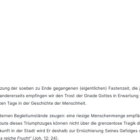
tzung der soeben zu Ende gegangenen (eigentlichen) Fastenzeit, die ja
, andererseits empfingen wir den Trost der Gnade Gottes in Erwartun
ten Tage in der Geschichte der Menschheit.
externen Begleitumstände zeugen: eine riesige Menschenmenge empfän
ribute dieses Triumphzuges können nicht über die grenzenlose Tragi
nkunft in der Stadt wird Er deshalb zur Ernüchterung Seines Gefolges
es reiche Frucht“ (
Joh. 12: 24).