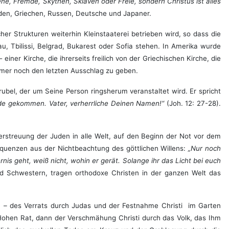
e, Fremde, Skythen, Sklaven oder Freie, sondern Christus ist alles
Juden, Griechen, Russen, Deutsche und Japaner.
er Strukturen weiterhin Kleinstaaterei betrieben wird, so dass die
, Tbilissi, Belgrad, Bukarest oder Sofia stehen. In Amerika wurde
er Kirche, die ihrerseits freilich von der Griechischen Kirche, die
immer noch den letzten Ausschlag zu geben.
rubel, der um Seine Person ringsherum veranstaltet wird. Er spricht
tunde gekommen. Vater, verherrliche Deinen Namen!“
(Joh. 12: 27-28).
erstreuung der Juden in alle Welt, auf den Beginn der Not vor dem
sequenzen aus der Nichtbeachtung des göttlichen Willens:
„Nur noch
rnis geht, weiß nicht, wohin er gerät. Solange ihr das Licht bei euch
und Schwestern, tragen orthodoxe Christen in der ganzen Welt das
n – des Verrats durch Judas und der Festnahme Christi im Garten
Hohen Rat, dann der Verschmähung Christi durch das Volk, das Ihm