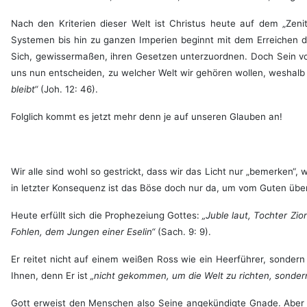
Nach den Kriterien dieser Welt ist Christus heute auf dem „Zeni
Systemen bis hin zu ganzen Imperien beginnt mit dem Erreichen de
Sich, gewissermaßen, ihren Gesetzen unterzuordnen. Doch Sein vo
uns nun entscheiden, zu welcher Welt wir gehören wollen, weshalb 
bleibt“
(Joh. 12: 46).
Folglich kommt es jetzt mehr denn je auf unseren Glauben an!
Wir alle sind wohl so gestrickt, dass wir das Licht nur „bemerken“
in letzter Konsequenz ist das Böse doch nur da, um vom Guten über
Heute erfüllt sich die Prophezeiung Gottes:
„Juble laut, Tochter Zio
Fohlen, dem Jungen einer Eselin“
(Sach. 9: 9).
Er reitet nicht auf einem weißen Ross wie ein Heerführer, sonder
Ihnen, denn Er ist
„nicht gekommen, um die Welt zu richten, sonder
Gott erweist den Menschen also Seine angekündigte Gnade. Aber 