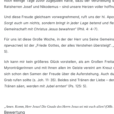
noch wenige Tage zuvor zugejubelt hatte, dazu der Verurteilung d
Ratsherren Josef und Nikodemus – sind unsere Herzen voller hoffn
Und diese Freude gleichsam vorwegnehmend, ruft uns der hl. Apost
Sorgt euch um nichts, sondern bringt in jeder Lage betend und fl
Gemeinschaft mit Christus Jesus bewahren“
(Phil. 4: 4-7).
Für uns ist diese Große Woche, in der der Herr uns Seine Gemeins
причастие
) ist der „Friede Gottes, der alles Verstehen übersteigt“.
5).
Ich kann mir kein größeres Glück vorstellen, als am Großen Frei
Myronträgerinnen und mit Ihnen allen im Geiste vereint am Kreuz
sich schon den Samen der Freude über die Auferstehung. Auch du
Grab rufen sollte (s. Joh. 11: 35). Beides sind Tränen der Liebe – 
Tränen säen, werden mit Jubel ernten“
(Ps. 125: 5).
„Amen. Komm, Herr Jesus! Die Gnade des Herrn Jesus sei mit euch allen!
(Offb.
Bewertung