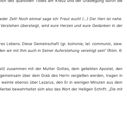
eßlich des qualvollen Todes am Kreuz und der Grablegung durch die
eder Zeit! Noch einmal sage ich: Freut euch! (…) Der Herr ist nahe.
s Verstehen übersteigt, wird eure Herzen und eure Gedanken in der
seres Lebens. Diese Gemeinschaft (gr.
koinonia
, lat.
с
ommunio
, slaw.
n wir mit Ihm auch in Seiner Auferstehung vereinigt sein“
(Röm. 6:
isti) zusammen mit der Mutter Gottes, dem geliebten Apostel, den
ag gemeinsam über dem Grab des Herrn vergießen werden, tragen in
r weinte ebenso über Lazarus, den Er in wenigen Minuten aus dem
erbei bewahrheitet sich also das Wort der Heiligen Schrift: „
Die mit