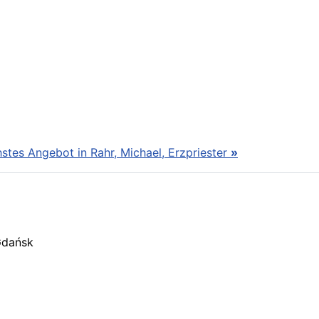
stes Angebot in Rahr, Michael, Erzpriester
»
Gdańsk