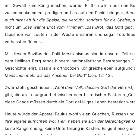
mit Gewalt zum König machen, worauf Er Sich allein auf den Be
zusammenkommen, predigen und es auf den Punkt bringen:
„Amen
euch nicht ab für die Speise, die verdirbt, sondern für die Speis
nicht um
„das wahre Brot vom Himmel“
,
„das Brot, das Gott gibt“
tausende von Leuten in der Wüste ernähren und sogar Tote leben
verhassten Römer...
Mit diesem Bazillus des Polit-Messianismus sind in unserer Zeit so
dem Heiligen Berg Athos hindern nationalistische Bestrebungen C
Geschichte lehrt, dass alle orthodoxen Königreiche eben aufgrun
Menschen mehr als das Ansehen bei Gott“
(Joh. 12: 43).
Zwar steht geschrieben:
„Wohl dem Volk, dessen Gott der Herr ist, 
gibt, die allein aufgrund ethnischer oder historischer Faktoren „Go
diese Gnade müssen durch ein Gott gefälliges Leben bestätigt werde
Heute würde der Apostel Paulus wohl vielen Griechen, Russen un
ihre eigene aufrichten woll
(t)
en, haben sie sich der Gerechtigkeit 
keine Rangordnung, keine Unterteilung in Kasten. Es geht einzig u