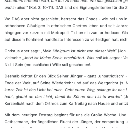
Schöpfers erneuert wird, um Ihn zu erkennen. Wo das geschieht gi
und in allem“
(Kol. 3: 10-11)
.
DAS sind die Eignungskriterien für die 
Wo DAS aber nicht geschieht, herrscht das Chaos - wie bei uns in 
orthodoxen Gläubigen in ethnischen Ghettos leben und seit Jahrze
hingegen vor kurzem mit Metropolit Tichon ein zum orthodoxen Glaub
auf diesem Kontinent handfeste Interessen zu verteidigen hat, nich
Christus aber sagt:
„Mein Königtum ist nicht von dieser Welt“
(Joh.
vielmehr:
„Jetzt ist Meine Seele erschüttert. Was soll ich sagen: 
Nicht Sein (menschlicher) Wille soll geschenen!..
Deshalb richtet Er den Blick Seiner Jünger – ganz „unpatriotisch
Ende der Welt, auf Seine Wiederkehr und auf das Weltgericht (s. M
kurze Zeit ist das Licht bei euch. Geht euren Weg, solange ihr das L
habt, glaubt an das Licht, damit ihr Söhne des Lichts werdet“
(J
Kerzenlicht nach dem Orthros zum Karfreitag nach Hause und entz
Mit dem heutigen Festtag beginnt für uns die Große Woche. Und 
Gethsemane, der ängstlichen Flucht der Jünger, der Verspottung 