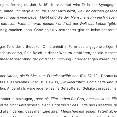
rg zurückzog (s. Joh. 6: 15). Kurz darauf wird Er in der Synago
, amen. Ich sage euch: Ihr sucht Mich nicht, weil ihr Zeichen geseh
e, die für das ewige Leben bleibt und die der Menschensohn euch gebe
, das
„vom Himmel herab (kommt) und (…) der Welt das Leben (gibt
dig machen kann. Ganz objektiv betrachtet gibt es keine bessere 
gar Teile der orthodoxen Christenheit in Form des allgegenwärtigen E
hristus daran, Sein Reich in dieser Welt zu etablieren, da die Mens
d dieser Missachtung der göttlichen Ordnung untergegangen waren, d
der Nation, die Er Sich zum Erbteil erwählt hat“
(Ps. 32: 12). Daraus d
ttes auserwähltes Volk“ ist. Gewiss, „
Unwiderruflich sind Gnade und B
n. Andernfalls wäre jeder einzelne Getaufte zur Seligkeit prädestinie
d anderen bezeugen,
„dass sie Eifer haben für Gott; aber es ist ein E
Gottes nicht unterworfen. Denn Christus ist das Ende des Gesetzes, un
nd allein darum, dass man
„den alten Menschen mit seinen Taten“
able