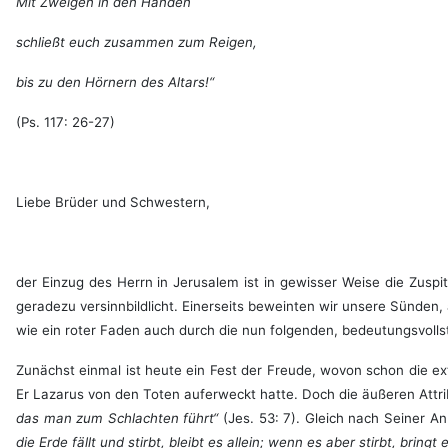
Mit Zweigen in den Händen
schließt euch zusammen zum Reigen,
bis zu den Hörnern des Altars!“
(Ps. 117: 26-27)
Liebe Brüder und Schwestern,
der Einzug des Herrn in Jerusalem ist in gewisser Weise die Zuspi
geradezu versinnbildlicht. Einerseits beweinten wir unsere Sünden
wie ein roter Faden auch durch die nun folgenden, bedeutungsvolls
Zunächst einmal ist heute ein Fest der Freude, wovon schon die 
Er Lazarus von den Toten auferweckt hatte. Doch die äußeren Att
das man zum Schlachten führt“
(Jes. 53: 7). Gleich nach Seiner A
die Erde fällt und stirbt, bleibt es allein; wenn es aber stirbt, bringt 