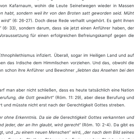
ge von Kafarnaum, wohin die Leute Seinetwegen wieder in Massen
en habt, sondern weil ihr von den Broten satt geworden seid. Müht
n wird“
(6: 26-27). Doch diese Rede verhallt ungehört. Es geht ihnen
)“
(6: 33), sondern darum, dass sie jetzt einen Anführer haben, der
Voraussetzung für einen erfolgreichen Befreiungskampf gegen die
thnophilethismus infiziert. Überall, sogar im Heiligen Land und auf
chen das Irdische dem Himmlischen vorziehen. Und das, obwohl die
enn schon ihre Anführer und Bewohner
„liebten das Ansehen bei den
arf man aber nicht schließen, dass es heute tatsächlich eine Nation
erufung, die Gott gewährt“
(Röm. 11: 29), aber diese Berufung und
rt und müsste nicht erst nach der Gerechtigkeit Gottes streben.
ifer ohne Erkenntnis. Da sie die Gerechtigkeit Gottes verkannten und
d jeder, der an Ihn glaubt, wird gerecht“
(Röm. 10: 2-4). Da gibt es
gt, und
„zu einem neuen Menschen“
wird,
„der nach dem Bild seines