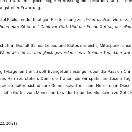
urch Pilatus mit gleichzeitiger Freilassung eines Mörders, und schli
ungsfroher Erwartung.
el Paulus in der heutigen Epistellesung zu:
„Freut euch im Herrn zu j
ehend eure Bitten mit Dank vor Gott. Und der Friede Gottes, der alle
chaft
in Gestalt Seines Leibes und Blutes darreicht, Mittelpunkt un
„Wenn wir nämlich Ihm gleich geworden sind in Seinem Tod, dann werde
tag (Morgenamt mit zwölf Evangeliumslesungen über die Passion Chr
 des Herrn zu stehen. Denn die Tränen, die wir später an diesem T
rch sie äußert sich unsere Gemeinschaft mit dem Herrn, denn Diese
der Liebe Gottes zum Menschen bzw. der Liebe des Menschen zu Gott. Hi
 22: 20-21).