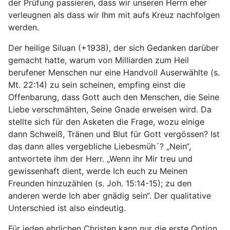
der Prüfung passieren, dass wir unseren Herrn eher
verleugnen als dass wir Ihm mit aufs Kreuz nachfolgen
werden.
Der heilige Siluan (+1938), der sich Gedanken darüber
gemacht hatte, warum von Milliarden zum Heil
berufener Menschen nur eine Handvoll Auserwählte (s.
Mt. 22:14) zu sein scheinen, empfing einst die
Offenbarung, dass Gott auch den Menschen, die Seine
Liebe verschmähten, Seine Gnade erweisen wird. Da
stellte sich für den Asketen die Frage, wozu einige
dann Schweiß, Tränen und Blut für Gott vergössen? Ist
das dann alles vergebliche Liebesmüh´? „Nein“,
antwortete ihm der Herr. „Wenn ihr Mir treu und
gewissenhaft dient, werde Ich euch zu Meinen
Freunden hinzuzählen (s. Joh. 15:14-15); zu den
anderen werde Ich aber gnädig sein“. Der qualitative
Unterschied ist also eindeutig.
Für jeden ehrlichen Christen kann nur die erste Option