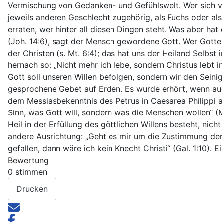
Vermischung von Gedanken- und Gefühlswelt. Wer sich vol
jeweils anderen Geschlecht zugehörig, als Fuchs oder als
erraten, wer hinter all diesen Dingen steht. Was aber ha
(Joh. 14:6), sagt der Mensch gewordene Gott. Wer Gottes
der Christen (s. Mt. 6:4); das hat uns der Heiland Selbs
hernach so: „Nicht mehr ich lebe, sondern Christus lebt in
Gott soll unseren Willen befolgen, sondern wir den Seini
gesprochene Gebet auf Erden. Es wurde erhört, wenn auc
dem Messiasbekenntnis des Petrus in Caesarea Philippi an
Sinn, was Gott will, sondern was die Menschen wollen“ (M
Heil in der Erfüllung des göttlichen Willens besteht, n
andere Ausrichtung: „Geht es mir um die Zustimmung de
gefallen, dann wäre ich kein Knecht Christi“ (Gal. 1:10).
Bewertung
0 stimmen
Drucken