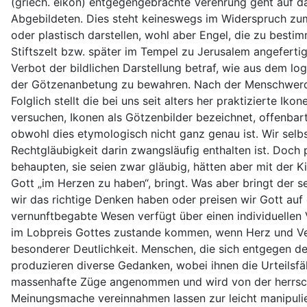
(griech. eikon) entgegengebrachte Verehrung geht auf da
Abgebildeten. Dies steht keineswegs im Widerspruch zum 
oder plastisch darstellen, wohl aber Engel, die zu be
Stiftszelt bzw. später im Tempel zu Jerusalem angefertigt. 
Verbot der bildlichen Darstellung betraf, wie aus dem l
der Götzenanbetung zu bewahren. Nach der Menschwerdung
Folglich stellt die bei uns seit alters her praktizierte
versuchen, Ikonen als Götzenbilder bezeichnet, offenbart
obwohl dies etymologisch nicht ganz genau ist. Wir selbst
Rechtgläubigkeit darin zwangsläufig enthalten ist. Doch p
behaupten, sie seien zwar gläubig, hätten aber mit der Ki
Gott „im Herzen zu haben“, bringt. Was aber bringt der s
wir das richtige Denken haben oder preisen wir Gott auf 
vernunftbegabte Wesen verfügt über einen individuellen V
im Lobpreis Gottes zustande kommen, wenn Herz und Ver
besonderer Deutlichkeit. Menschen, die sich entgegen de
produzieren diverse Gedanken, wobei ihnen die Urteilsf
massenhafte Züge angenommen und wird von der herrsche
Meinungsmache vereinnahmen lassen zur leicht manipuli