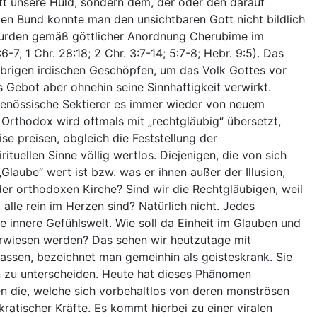
ett unsere Huld, sondern dem, der oder den darauf
ten Bund konnte man den unsichtbaren Gott nicht bildlich
 wurden gemäß göttlicher Anordnung Cherubime im
-7; 1 Chr. 28:18; 2 Chr. 3:7-14; 5:7-8; Hebr. 9:5). Das
übrigen irdischen Geschöpfen, um das Volk Gottes vor
Gebot aber ohnehin seine Sinnhaftigkeit verwirkt.
eitgenössische Sektierer es immer wieder von neuem
 Orthodox wird oftmals mit „rechtgläubig“ übersetzt,
se preisen, obgleich die Feststellung der
ituellen Sinne völlig wertlos. Diejenigen, die von sich
Glaube“ wert ist bzw. was er ihnen außer der Illusion,
der orthodoxen Kirche? Sind wir die Rechtgläubigen, weil
alle rein im Herzen sind? Natürlich nicht. Jedes
e innere Gefühlswelt. Wie soll da Einheit im Glauben und
rwiesen werden? Das sehen wir heutzutage mit
lassen, bezeichnet man gemeinhin als geisteskrank. Sie
n zu unterscheiden. Heute hat dieses Phänomen
 die, welche sich vorbehaltlos von deren monströsen
tischer Kräfte. Es kommt hierbei zu einer viralen