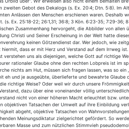
s Urbild über“. Wir erweisen also nicht einem bemalten Br
zweiten Gebot des Dekalogs (s. Ex. 20:4; Dtn. 5:8). Im Al
stimmten Anlässen den Menschen erschienen waren. Deshalb
(s. Ex. 25:18-22; 26:1,31; 36:8; 3 Kön. 6:23-35; 7:29-36; 8:6
ogischen Zusammenhang hervorgeht, die Abbilder von allen 
 Christi und Seiner Erscheinung in der Welt hatte dieses 
 Ikonenverehrung keinen Götzendienst dar. Wer jedoch, wie z
 hiermit, dass er mit Herz und Verstand auf dem Irrweg ist.
 verstehen uns als diejenigen, welche Gott auf richtige Wei
urer rationaler Glaube ohne den rechten Lobpreis ist im spir
rche nichts am Hut, müssen sich fragen lassen, was so ein „
eit eh und je ausgeübte, überlieferte und bewahrte Glaube 
die richtige Weise? Oder weil wir durch unsere Frömmigkeit 
erstand, dazu über eine voneinander völlig unterschiedlich
stand nicht von einer höheren Macht erleuchtet bzw. unte
n objektiven Tatsachen der Umwelt auf ihre Einbildung ver
ähigkeit abgeht, objektive Tatsachen von Wahnvorstellunge
nden Meinungsdiktatur zielgerichtet gefördert. So werden
erbaren Masse und zum nützlichen Stimmvieh pseudodemokra