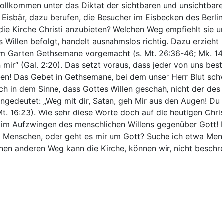
lkommen unter das Diktat der sichtbaren und unsichtbaren 
 Eisbär, dazu berufen, die Besucher im Eisbecken des Berlin
t die Kirche Christi anzubieten? Welchen Weg empfiehlt sie 
 Willen befolgt, handelt ausnahmslos richtig. Dazu erzieht
t im Garten Gethsemane vorgemacht (s. Mt. 26:36-46; Mk. 14
 mir“ (Gal. 2:20). Das setzt voraus, dass jeder von uns best
gen! Das Gebet in Gethsemane, bei dem unser Herr Blut schwi
h in dem Sinne, dass Gottes Willen geschah, nicht der de
gedeutet: „Weg mit dir, Satan, geh Mir aus den Augen! Du w
t. 16:23). Wie sehr diese Worte doch auf die heutigen Chris
icht im Aufzwingen des menschlichen Willens gegenüber Gott
r Menschen, oder geht es mir um Gott? Suche ich etwa Men
 Einen anderen Weg kann die Kirche, können wir, nicht beschr