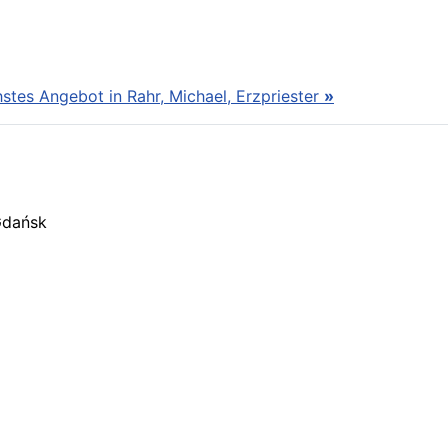
stes Angebot in Rahr, Michael, Erzpriester
»
Gdańsk