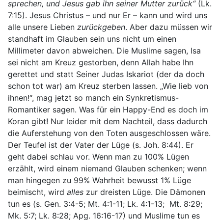
sprechen, und Jesus gab ihn seiner Mutter zurück“
(Lk.
7:15). Jesus Christus – und nur Er – kann und wird uns
alle unsere Lieben
zurückgeben
. Aber dazu müssen wir
standhaft im Glauben sein uns nicht um einen
Millimeter davon abweichen. Die Muslime sagen, Isa
sei nicht am Kreuz gestorben, denn Allah habe Ihn
gerettet und statt Seiner Judas Iskariot (der da doch
schon tot war) am Kreuz sterben lassen. „Wie lieb von
ihnen!“, mag jetzt so manch ein Synkretismus-
Romantiker sagen. Was für ein Happy-End es doch im
Koran gibt! Nur leider mit dem Nachteil, dass dadurch
die Auferstehung von den Toten ausgeschlossen wäre.
Der Teufel ist der Vater der Lüge (s. Joh. 8:44). Er
geht dabei schlau vor. Wenn man zu 100% Lügen
erzählt, wird einem niemand Glauben schenken; wenn
man hingegen zu 99% Wahrheit bewusst 1% Lüge
beimischt, wird
alles
zur dreisten Lüge. Die Dämonen
tun es (s. Gen. 3:4-5; Mt. 4:1-11; Lk. 4:1-13; Mt. 8:29;
Mk. 5:7; Lk. 8:28; Apg. 16:16-17) und Muslime tun es