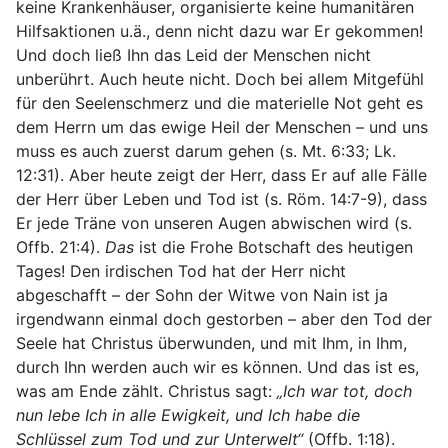
keine Krankenhäuser, organisierte keine humanitären
Hilfsaktionen u.ä., denn nicht dazu war Er gekommen!
Und doch ließ Ihn das Leid der Menschen nicht
unberührt. Auch heute nicht. Doch bei allem Mitgefühl
für den Seelenschmerz und die materielle Not geht es
dem Herrn um das ewige Heil der Menschen – und uns
muss es auch zuerst darum gehen (s. Mt. 6:33; Lk.
12:31). Aber heute zeigt der Herr, dass Er auf alle Fälle
der Herr über Leben und Tod ist (s. Röm. 14:7-9), dass
Er jede Träne von unseren Augen abwischen wird (s.
Offb. 21:4).
Das
ist die Frohe Botschaft des heutigen
Tages! Den irdischen Tod hat der Herr nicht
abgeschafft – der Sohn der Witwe von Nain ist ja
irgendwann einmal doch gestorben – aber den Tod der
Seele hat Christus überwunden, und mit Ihm, in Ihm,
durch Ihn werden auch wir es können. Und das ist es,
was am Ende zählt. Christus sagt:
„Ich war tot, doch
nun lebe Ich in alle Ewigkeit, und Ich habe die
Schlüssel zum Tod und zur Unterwelt“
(Offb. 1:18).