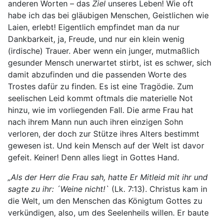
anderen Worten – das
Ziel
unseres Leben! Wie oft
habe ich das bei gläubigen Menschen, Geistlichen wie
Laien, erlebt! Eigentlich empfindet man da nur
Dankbarkeit, ja, Freude, und nur ein klein wenig
(irdische) Trauer. Aber wenn ein junger, mutmaßlich
gesunder Mensch unerwartet stirbt, ist es schwer, sich
damit abzufinden und die passenden Worte des
Trostes dafür zu finden. Es ist eine Tragödie. Zum
seelischen Leid kommt oftmals die materielle Not
hinzu, wie im vorliegenden Fall. Die arme Frau hat
nach ihrem Mann nun auch ihren einzigen Sohn
verloren, der doch zur Stütze ihres Alters bestimmt
gewesen ist. Und kein Mensch auf der Welt ist davor
gefeit. Keiner! Denn alles liegt in Gottes Hand.
„Als der Herr die Frau sah, hatte Er Mitleid mit ihr und
sagte zu ihr: ´Weine nicht!`
(Lk. 7:13). Christus kam in
die Welt, um den Menschen das Königtum Gottes zu
verkündigen, also, um des Seelenheils willen. Er baute