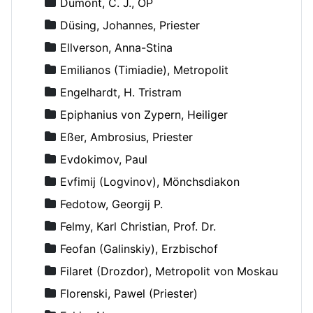
Dumont, C. J., OP
Düsing, Johannes, Priester
Ellverson, Anna-Stina
Emilianos (Timiadie), Metropolit
Engelhardt, H. Tristram
Epiphanius von Zypern, Heiliger
Eßer, Ambrosius, Priester
Evdokimov, Paul
Evfimij (Logvinov), Mönchsdiakon
Fedotow, Georgij P.
Felmy, Karl Christian, Prof. Dr.
Feofan (Galinskiy), Erzbischof
Filaret (Drozdor), Metropolit von Moskau
Florenski, Pawel (Priester)