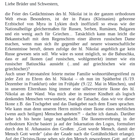
Liebe Brüder und Schwestern,
die Feier des Gedächtnisses des hl. Nikolai ist in der ganzen orthodoxen
Welt etwas Besonderes, ist der in Patara (Kleinasien) geborene
Erzbischof von Myra in Lykien doch inoffiziell so etwas wie der
Nationalheilige gleichermaßen für Russen, Serben, Rumänen, Bulgaren
und ein wenig auch für Griechen... Tatsächlich kann man leicht die
Bekanntschaft mit dem Regenschirm einer älteren russischen Dame
machen, wenn man sich ihr gegenüber auf neuere wissenschaftliche
Erkenntnisse beruft, denen zufolge der hl. Nikolai angeblich gar kein
Russe gewesen sein soll. Wie wäre es sonst möglich, so die Babuschka,
dass er auf Ikonen (auf russischen, wohlgemerkt) immer wie ein
russischer Batiuschka aussieht (...und auf griechischen wie ein
griechischer)?
Auch unser Patronatsfest feierte meine Familie wohnortübergreifend zu
jeder Zeit zu Ehren des hl. Nikolai – ob nun im Spätherbst (6./19.
Dezember in Frankfurt) oder im Frühjahr (9./22. Mai in München), und
in unserem Elternhaus hing immer eine silberverzierte Ikone des hl.
Nikolai an der Wand. Was mich aber in meiner Kindheit als logisch
denkenden Menschen verwunderte, war die Tatsache, dass wir vor dieser
Ikone z.B. das Tischgebet und das Dankgebet nach dem Essen sprachen.
Wie kann man denn unseren Herrn mittels einer Ikone eines sterblichen
(wenn auch heiligen) Menschen anbeten?! - dachte ich damals. Darüber
habe ich bis heute lange nachgedacht. Die Ikonenverehrung in der
orthodoxen Kirche basiert ja auf der Inkarnation des Logos, formuliert
durch den hl. Athanasios den Großen: „Gott wurde Mensch, damit der
Mensch Gott werde“ (also der Gnade nach die Gottähnlichkeit erlange).
Auf der Christus-Ikone sehen wir den Mensch gewordenen Gott, auf der