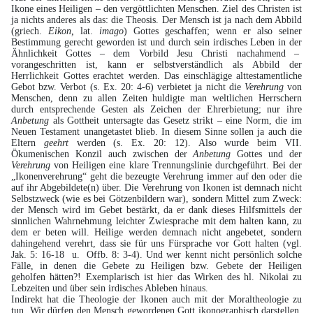
Ikone eines Heiligen – den vergöttlichten Menschen. Ziel des Christen ist
ja nichts anderes als das: die Theosis. Der Mensch ist ja nach dem Abbild
(griech.
Eikon,
lat.
imago
) Gottes geschaffen; wenn er also seiner
Bestimmung gerecht geworden ist und durch sein irdisches Leben in der
Ähnlichkeit Gottes – dem Vorbild Jesu Christi nachahmend –
vorangeschritten ist, kann er selbstverständlich als Abbild der
Herrlichkeit Gottes erachtet werden. Das einschlägige alttestamentliche
Gebot bzw. Verbot (s. Ex. 20: 4-6) verbietet ja nicht die
Verehrung
von
Menschen, denn zu allen Zeiten huldigte man weltlichen Herrschern
durch entsprechende Gesten als Zeichen der Ehrerbietung; nur ihre
Anbetung
als Gottheit untersagte das Gesetz strikt – eine Norm, die im
Neuen Testament unangetastet blieb. In diesem Sinne sollen ja auch die
Eltern
geehrt
werden (s. Ex. 20: 12). Also wurde beim VII.
Ökumenischen Konzil auch zwischen der
Anbetung
Gottes und der
Verehrung
von Heiligen eine klare Trennungslinie durchgeführt. Bei der
„Ikonenverehrung“ geht die bezeugte Verehrung immer auf den oder die
auf ihr Abgebildete(n) über. Die Verehrung von Ikonen ist demnach nicht
Selbstzweck (wie es bei Götzenbildern war), sondern Mittel zum Zweck:
der Mensch wird im Gebet bestärkt, da er dank dieses Hilfsmittels der
sinnlichen Wahrnehmung leichter Zwiesprache mit dem halten kann, zu
dem er beten will. Heilige werden demnach nicht angebetet, sondern
dahingehend verehrt, dass sie für uns Fürsprache vor Gott halten (vgl.
Jak. 5: 16-18 u. Offb. 8: 3-4). Und wer kennt nicht persönlich solche
Fälle, in denen die Gebete zu Heiligen bzw. Gebete der Heiligen
geholfen hätten?! Exemplarisch ist hier das Wirken des hl. Nikolai zu
Lebzeiten und über sein irdisches Ableben hinaus.
Indirekt hat die Theologie der Ikonen auch mit der Moraltheologie zu
tun. Wir dürfen den Mensch gewordenen Gott ikonographisch darstellen,