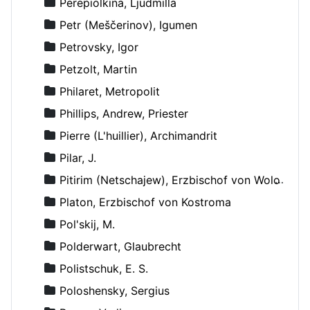
Perepiolkina, Ljudmilla
Petr (Meščerinov), Igumen
Petrovsky, Igor
Petzolt, Martin
Philaret, Metropolit
Phillips, Andrew, Priester
Pierre (L'huillier), Archimandrit
Pilar, J.
Pitirim (Netschajew), Erzbischof von Wolokolamsk und Jurjew
Platon, Erzbischof von Kostroma
Pol'skij, M.
Polderwart, Glaubrecht
Polistschuk, E. S.
Poloshensky, Sergius