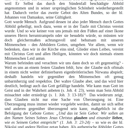
weil Er Selbst das durch den Sündenfall beschädigte Abbild
angenommen und in seiner ursprünglichen Schönheit wiederhergestellt
hat. Dadurch verlor das zweite Gebot des Alten Bundes, so der hl.
Johannes von Damaskus, seine Gültigkeit.
Gott wurde Mensch. Aufgrund dessen ist also jeder Mensch durch Gottes
Abbild geheiligt, noch dazu, wenn er in der Taufe mit Christus vereint
wurde. Und so wie keiner von uns jemals mit den Füßen auf einer Ikone
unseres Herrn herumtrampeln oder sie besudeln würde, so müssten wir
doch gleichermaßen achtungsvoll und behutsam mit unseren
Mitmenschen – den Abbildern Gottes, umgehen. Vor allem, wenn wir
bedenken, dass wir in der Kirche eins sind, Glieder eines Leibes, vereint
mit Christus Gott und allen Heiligen, könnten wir doch niemals einem
Mitmenschen Leid antun.
Warum befeinden und verachten wir uns dann doch so oft gegenseitig? -
Weil es uns an einem festen Glauben fehlt, bzw. der Glaube sich oftmals
in einem nicht weiter definierbaren eigenbrötlerischen Nirwana abspielt;
deshalb handeln wir gegenüber den Mitmenschen oft genug
unbarmherzig und respektlos. Der wahre Glaube aber, und das wird hier
deutlich, bedingt auch das Gott gefällige handeln. Wie kann man Gott im
Geist und in der Wahrheit anbeten (s. Joh. 4: 23), wenn man Sein Abbild
missachtet oder erniedrigt (s. 1. Joh. 3: 13-18)?! Das wiederum zeigt,
dass Glauben nicht nur eine Sache von Überzeugung ist. Eine
Überzeugung muss immer wieder vorgelebt werden, damit sie sich selbst
und anderen gegenüber überzeugend sein kann; maßgeblich ist die
Befolgung der Gebote Gottes:
„Und das ist Sein Gebot: Wir sollen an
den Namen Seines Sohnes Jesus Christus
glauben
und einander
lieben
,
wie es Seinem Gebot entspricht“ (1. Joh. 3: 23-24) –
so wie es der hl.
Nikolai und andere Heilige getan haben. Als authentische Abbilder Gottes