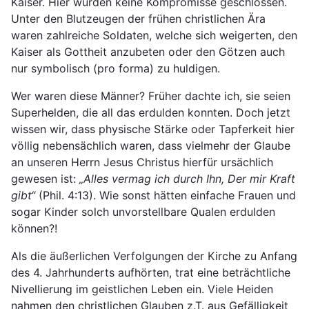
Kaiser. Hier wurden keine Kompromisse geschlossen.
Unter den Blutzeugen der frühen christlichen Ära
waren zahlreiche Soldaten, welche sich weigerten, den
Kaiser als Gottheit anzubeten oder den Götzen auch
nur symbolisch (pro forma) zu huldigen.
Wer waren diese Männer? Früher dachte ich, sie seien
Superhelden, die all das erdulden konnten. Doch jetzt
wissen wir, dass physische Stärke oder Tapferkeit hier
völlig nebensächlich waren, dass vielmehr der Glaube
an unseren Herrn Jesus Christus hierfür ursächlich
gewesen ist:
„Alles vermag ich durch Ihn, Der mir Kraft
gibt“
(Phil. 4:13). Wie sonst hätten einfache Frauen und
sogar Kinder solch unvorstellbare Qualen erdulden
können?!
Als die äußerlichen Verfolgungen der Kirche zu Anfang
des 4. Jahrhunderts aufhörten, trat eine beträchtliche
Nivellierung im geistlichen Leben ein. Viele Heiden
nahmen den christlichen Glauben z.T. aus Gefälligkeit