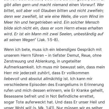
gibt allen gern und macht niemand einen Vorwurf. Wer
bittet, soll aber voll Glauben bitten und nicht zweifeln;
denn wer zweifelt, ist wie eine Welle, die vom Wind im
Meer hin und hergetrieben wird. Ein solcher Mensch
bilde sich nicht ein, dass er vom Herrn etwas erhalten
wird. Er ist ein Mann mit zwei Seelen, unbeständig auf
all seinen Wegen“
(Jak. 1:5-8).
Wenn ich bete, muss ich ein
lebendiges
Gespräch mit
unserem Herrn führen – in tiefster Demut, Reue, ohne
Zerstreuung und Ablenkung, in ungeteilter
Aufmerksamkeit. Ich muss mir bewusst sein, dass mein
Herr mir jederzeit zuhört, dass Er vollkommen
liebevoll
und absolut
allmächtig
ist. Ich kann mir
verschiedene Episoden des Evangeliums in Erinnerung
rufen und mich dessen erinnern, wie Er Kranke geheilt,
Besessene befreit und in Not Befindliche errettet,
sogar Tote auferweckt hat. Und dass Er unser Heil und
unser Wohl
will
(s. Mk. 1:41). Nur müssen wir es selber