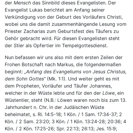
der
Mensch
das Sinnbild dieses Evangelisten. Der
Evangelist Lukas berichtet am Anfang seiner
Verkündigung von der Geburt des Vorläufers Christi,
wobei uns die damit zusammenhängende Lesung vom
Priester Zacharias zum Geburtsfest des Täufers zu
Gehör gebracht wird. Für diesen Evangelisten steht
der
Stier
als Opfertier im Tempelgottesdienst.
Nun befassen wir uns also mit dem ersten Zeilen der
Frohen Botschaft nach Markus, die folgendermaßen
beginnt:
„Anfang des Evangeliums von Jesus Christus,
dem Sohn Gottes“
(Mk. 1:1). Und weiter geht es mit
dem Propheten, Vorläufer und Täufer Johannes,
welcher in der Wüste lebte und für den der
Löwe
, ein
Wüstentier, steht (N.B.: Löwen waren noch bis zum 13.
Jahrhundert n. Chr. in der Judäischen Wüste
beheimatet, s. Ri. 14:5-18; 1 Kön. / 1 Sam. 17:34-37; 2
Kön. / 2 Sam. 23:20; 3 Kön. / 1 Kön. 13:24-28; 20:36; 4
Kön. / 2 Kön. 17:25-26; Spr. 22:13; 26:13; Jes. 15:9;