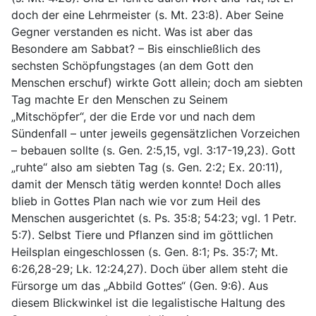
doch der eine Lehrmeister (s. Mt. 23:8). Aber Seine
Gegner verstanden es nicht. Was ist aber das
Besondere am Sabbat? – Bis einschließlich des
sechsten Schöpfungstages (an dem Gott den
Menschen erschuf) wirkte Gott allein; doch am siebten
Tag machte Er den Menschen zu Seinem
„Mitschöpfer“, der die Erde vor und nach dem
Sündenfall – unter jeweils gegensätzlichen Vorzeichen
– bebauen sollte (s. Gen. 2:5,15, vgl. 3:17-19,23). Gott
„ruhte“ also am siebten Tag (s. Gen. 2:2; Ex. 20:11),
damit der Mensch tätig werden konnte! Doch alles
blieb in Gottes Plan nach wie vor zum Heil des
Menschen ausgerichtet (s. Ps. 35:8; 54:23; vgl. 1 Petr.
5:7). Selbst Tiere und Pflanzen sind im göttlichen
Heilsplan eingeschlossen (s. Gen. 8:1; Ps. 35:7; Mt.
6:26,28-29; Lk. 12:24,27). Doch über allem steht die
Fürsorge um das „Abbild Gottes“ (Gen. 9:6). Aus
diesem Blickwinkel ist die legalistische Haltung des