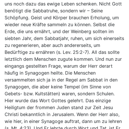
uns noch dazu das ewige Leben schenken. Nicht Gott
benötigt die Sabbatruhe, sondern wir – Seine
Schöpfung. Geist und Körper brauchen Erholung, um
wieder neue Kräfte sammeln zu können. Selbst die
Erde, die uns ernährt, und der Weinberg sollten im
siebten Jahr, dem Sabbatjahr, ruhen, um sich einerseits
zu regenerieren, aber auch andererseits, um
Bedürftige zu ernähren (s. Lev. 25:2-7). All das sollte
letztlich dem Menschen zugute kommen. Und nun zur
eingangs gestellten Frage, warum der Herr derart
häufig in Synagogen heilte. Die Menschen
versammelten sich ja in der Regel am Sabbat in den
Synagogen, die aber keine Tempel (im Sinne von
Gebets- bzw. Kultstätten) waren, sondern Schulen.
Hier wurde das Wort Gottes gelehrt. Das einzige
Heiligtum der frommen Juden stand zur Zeit Jesu
Christi bekanntlich in Jerusalem. Wenn der Herr also,
wie hier, in einer Synagoge auftrat, dann um zu lehren
(s. Mt. 4:23). Und Er lehrte durch Wort und Tat, ist Er