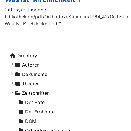
"https://orthodoxe-
bibliothek.de/pdf/OrthodoxeStimmen/1964_42/OrthSti
Was-ist-Kirchlichkeit.pdf"
Directory
Autoren
Kostiuczuk, Jakub, Bischof von Białystok und Gd
Dokumente
Ohne Autor
Russische Orthodoxe Kirche
Themen
Adamenko, Natalya
Russische Orthodoxe Kirche im Ausland
Agiographie (Viten)
Zeitschriften
Adrian (Pashin), Hegumen
Anthropologie
Der Bote
Agapit (Belowidow), Schemaarchimandrit
Autokephale und autonome Kirchen
Der Frohbote
Agapit, Bischof von Stuttgart
Beziehung und Ehe
DOM
Aksjutschitz, Viktor
Bibelwissenschaft
Orthodoxe Stimmen